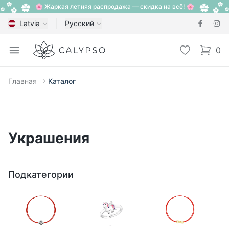
🌸 Жаркая летняя распродажа — скидка на всё! 🌸
Latvia
Русский
Calypso
Open menu
Избранное
0
items i
Главная
Каталог
Украшения
Подкатегории