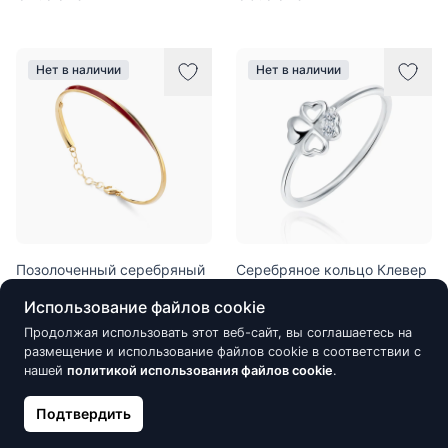
Нет в наличии
Нет в наличии
Позолоченный серебряный
Серебряное кольцо Клевер
браслет Marcello Pane,
с цирконами
Использование файлов cookie
Красный
21.90 €
Продолжая использовать этот веб-сайт, вы соглашаетесь на
80.00 €
размещение и использование файлов cookie в соответствии с
нашей
политикой использования файлов cookie
.
Подтвердить
Нет в наличии
Нет в наличии