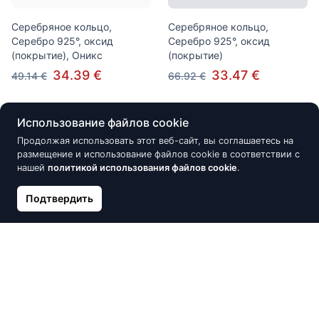
Серебряное кольцо,
Серебряное кольцо,
Серебро 925°, оксид
Серебро 925°, оксид
(покрытие), Оникс
(покрытие)
34.39 €
33.47 €
49.14 €
66.92 €
Использование файлов cookie
Нет в наличии
Нет в наличии
Продолжая использовать этот веб-сайт, вы соглашаетесь на
размещение и использование файлов cookie в соответствии с
нашей
политикой использования файлов cookie
.
Подтвердить
Серебряное кольцо,
Серебряные серьги на
Серебро 925°, оксид
английском замке, Серебро
(покрытие)
925°, родий (покрытие),
Жемчуг