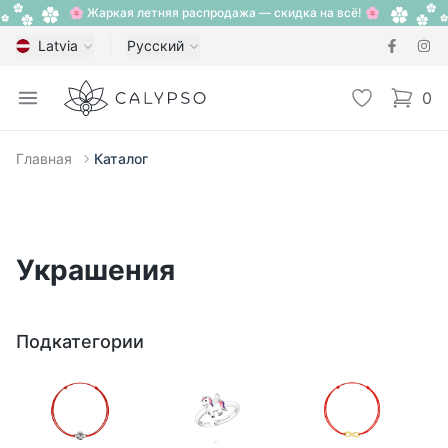
🌸 Жаркая летняя распродажа — скидка на всё! 🌸
Latvia
Русский
Calypso
Open menu
Избранное
0
items i
Главная
Каталог
Украшения
Подкатегории