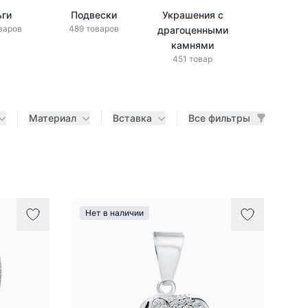
ьги
Подвески
Украшения с
Украшени
варов
489 товаров
драгоценными
бриллиан
433 това
камнями
451 товар
Материал
Вставка
Все фильтры
Нет в наличии