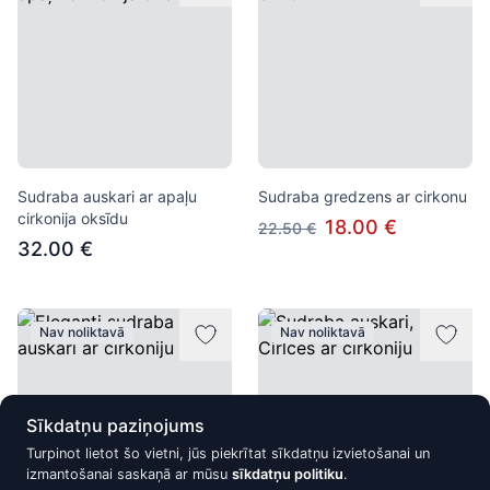
Sudraba auskari ar apaļu
Sudraba gredzens ar cirkonu
cirkonija oksīdu
18.00 €
22.50 €
32.00 €
Nav noliktavā
Nav noliktavā
Sīkdatņu paziņojums
Turpinot lietot šo vietni, jūs piekrītat sīkdatņu izvietošanai un
izmantošanai saskaņā ar mūsu
sīkdatņu politiku
.