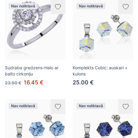
Nav noliktavā
Nav noliktavā
Sudraba gredzens-Halo ar
Komplekts Cubic: auskari +
balto cirkoniju
kulons
16.45 €
25.00 €
23.50 €
Nav noliktavā
Nav noliktavā