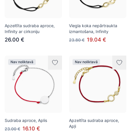
Apzeltīta sudraba aproce,
Viegla koka nepārtraukta
Infinity ar cirkoniju
izmantošana, Infinity
26.00 €
19.04 €
23.80 €
Nav noliktavā
Nav noliktavā
Sudraba aproce, Aplis
Apzeltīta sudraba aproce,
Apļi
16.10 €
23.00 €