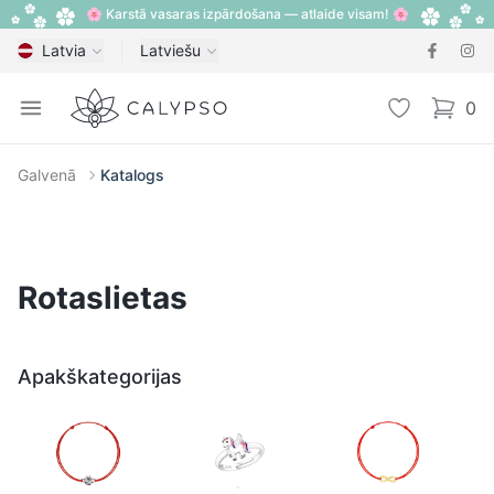
🌸 Karstā vasaras izpārdošana — atlaide visam! 🌸
Latvia
Latviešu
Calypso
Open menu
Vēlmju sarak
0
items i
Galvenā
Katalogs
Rotaslietas
Apakškategorijas