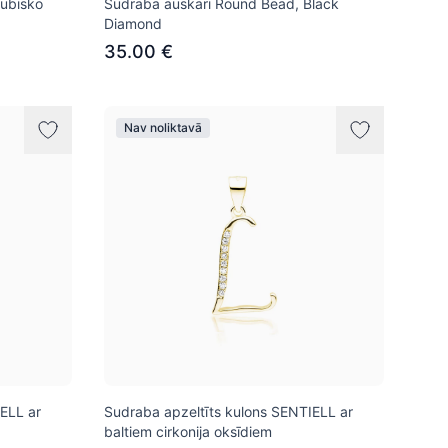
ubisko
Sudraba auskari Round Bead, Black
Diamond
35.00 €
Nav noliktavā
ELL ar
Sudraba apzeltīts kulons SENTIELL ar
baltiem cirkonija oksīdiem