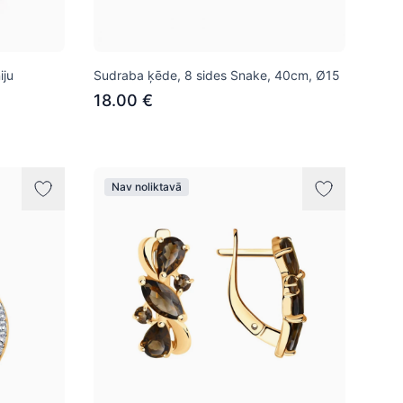
iju
Sudraba ķēde, 8 sides Snake, 40сm, Ø15
18.00 €
Nav noliktavā