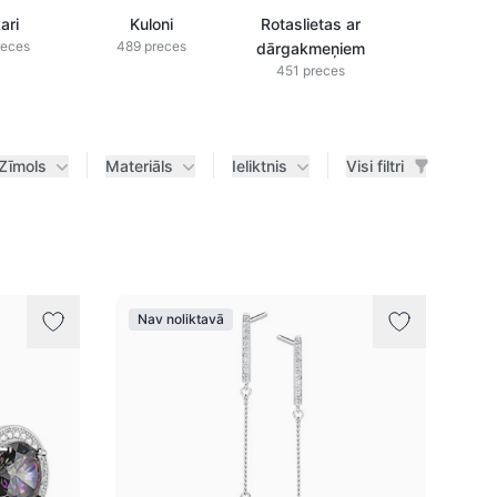
ari
Kuloni
Rotaslietas ar
Rotaslieta
reces
489 preces
dārgakmeņiem
briljanti
451 preces
433 prec
Zīmols
Materiāls
Ieliktnis
Visi filtri
Nav noliktavā