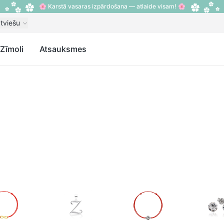
🌸 Karstā vasaras izpārdošana — atlaide visam! 🌸
tviešu
Zīmoli
Atsauksmes