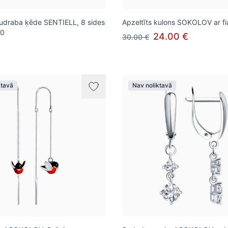
sudraba ķēde SENTIELL, 8 sides
Apzeltīts kulons SOKOLOV ar fi
20
24.00 €
30.00 €
ktavā
Nav noliktavā