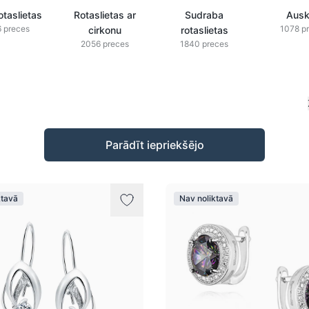
otaslietas
Rotaslietas ar
Sudraba
Ausk
 preces
1078 p
cirkonu
rotaslietas
2056 preces
1840 preces
Parādīt iepriekšējo
ktavā
Nav noliktavā