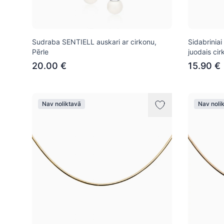
Sudraba SENTIELL auskari ar cirkonu,
Sidabrinia
Pērle
juodais cir
20.00 €
15.90 €
Nav noliktavā
Nav noli