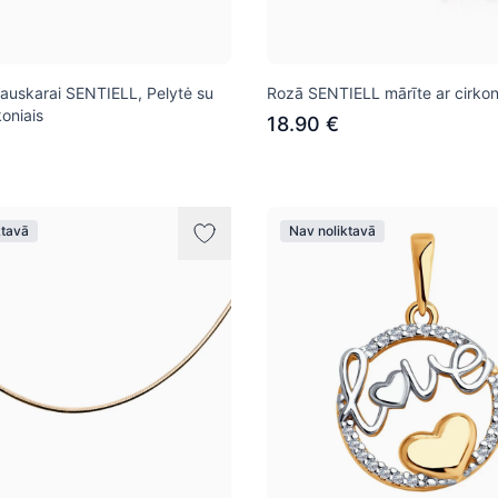
i auskarai SENTIELL, Pelytė su
Rozā SENTIELL mārīte ar cirkon
koniais
18.90 €
ktavā
Nav noliktavā