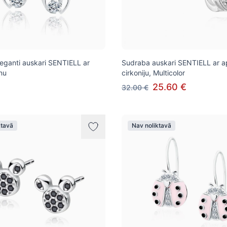
eganti auskari SENTIELL ar
Sudraba auskari SENTIELL ar a
nu
cirkoniju, Multicolor
25.60 €
32.00 €
ktavā
Nav noliktavā