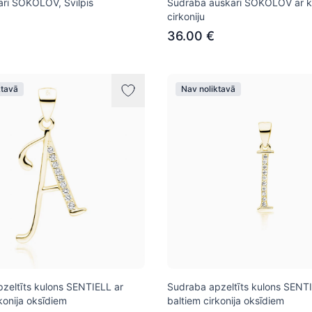
ari SOKOLOV, Svilpis
Sudraba auskari SOKOLOV ar k
cirkoniju
36.00 €
ktavā
Nav noliktavā
zeltīts kulons SENTIELL ar
Sudraba apzeltīts kulons SENTI
konija oksīdiem
baltiem cirkonija oksīdiem