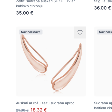
Zeltīti sudraba auskari SOKOLOV ar
Stīgu ausk
kubisko cirkoniju
36.00 €
35.00 €
Nav noliktavā
Nav noli
Auskari ar rožu zeltu sudraba aproci
Sudraba ap
baltiem cir
18.32 €
21.30 €