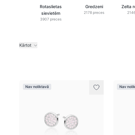
Rotaslietas
Gredzeni
Zelta r
2178 preces
2146
sievietēm
3907 preces
Kārtot
Preces
Nav noliktavā
Nav noli