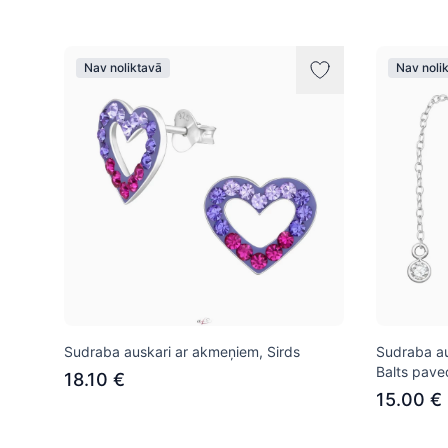
Nav noliktavā
Nav noli
Sudraba auskari ar akmeņiem, Sirds
Sudraba au
Balts pave
18.10 €
15.00 €