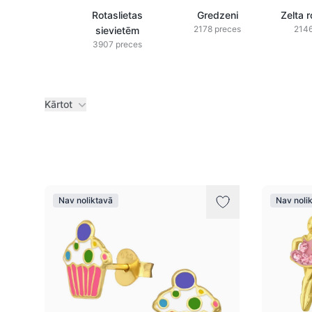
Rotaslietas
Gredzeni
Zelta r
2178 preces
2146
sievietēm
3907 preces
Kārtot
Preces
Nav noliktavā
Nav noli