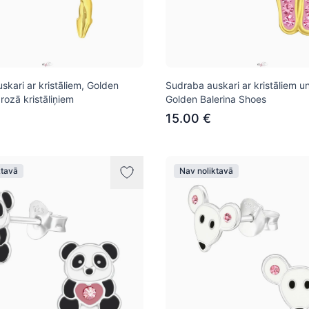
skari ar kristāliem, Golden
Sudraba auskari ar kristāliem un
 rozā kristāliņiem
Golden Balerina Shoes
15.00 €
ktavā
Nav noliktavā