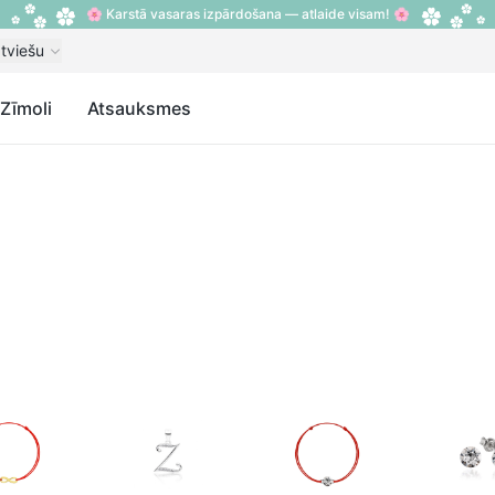
🌸 Karstā vasaras izpārdošana — atlaide visam! 🌸
tviešu
Zīmoli
Atsauksmes