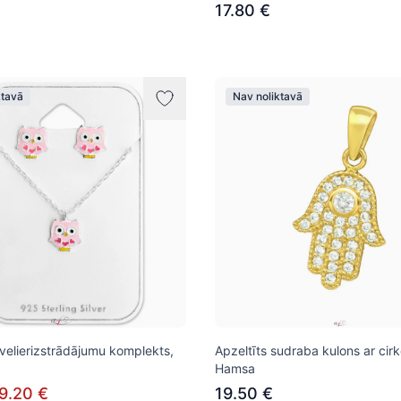
17.80 €
ktavā
Nav noliktavā
velierizstrādājumu komplekts,
Apzeltīts sudraba kulons ar cirk
Hamsa
9.20 €
19.50 €