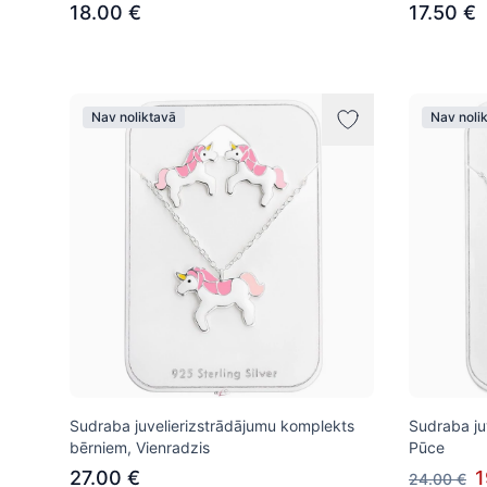
18.00 €
17.50 €
Nav noliktavā
Nav noli
Sudraba juvelierizstrādājumu komplekts
Sudraba ju
bērniem, Vienradzis
Pūce
27.00 €
1
24.00 €