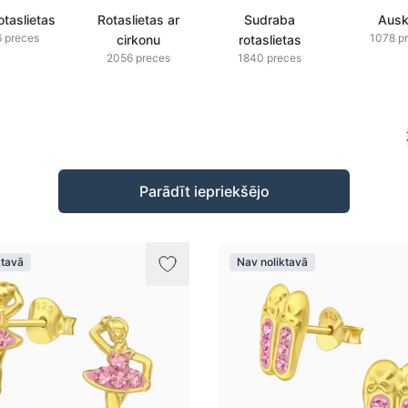
otaslietas
Rotaslietas ar
Sudraba
Ausk
 preces
1078 p
cirkonu
rotaslietas
2056 preces
1840 preces
Parādīt iepriekšējo
ktavā
Nav noliktavā