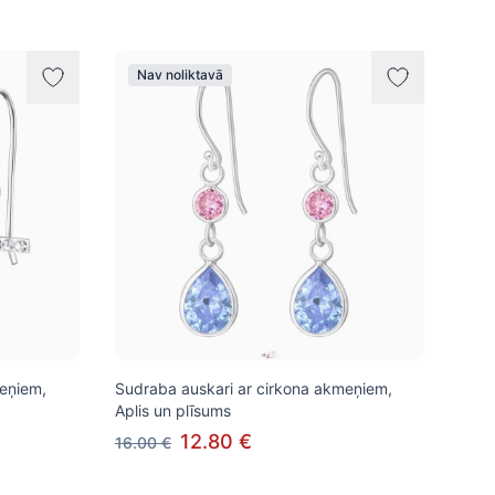
Nav noliktavā
meņiem,
Sudraba auskari ar cirkona akmeņiem,
Aplis un plīsums
12.80 €
16.00 €