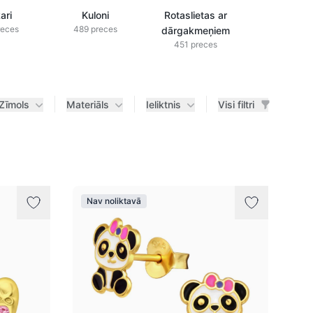
ari
Kuloni
Rotaslietas ar
Rotaslieta
reces
489 preces
dārgakmeņiem
briljanti
451 preces
433 prec
Zīmols
Materiāls
Ieliktnis
Visi filtri
Nav noliktavā