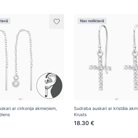
ktavā
Nav noliktavā
skari ar cirkonija akmeņiem,
Sudraba auskari ar kristāla ak
diens
Krusts
18.30 €