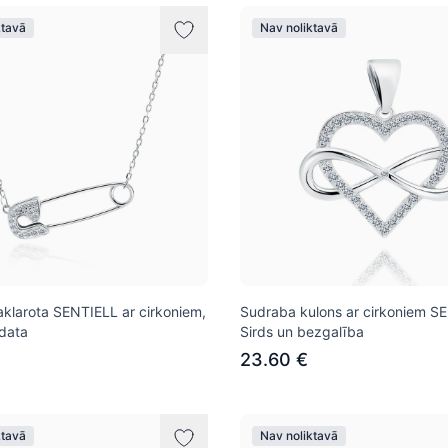
ktavā
Nav noliktavā
klarota SENTIELL ar cirkoniem,
Sudraba kulons ar cirkoniem S
data
Sirds un bezgalība
23.60 €
ktavā
Nav noliktavā