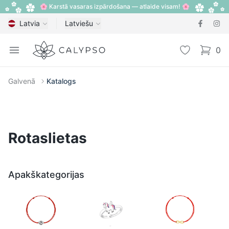
🌸 Karstā vasaras izpārdošana — atlaide visam! 🌸
Latvia
Latviešu
Calypso
Open menu
Vēlmju sarak
0
items i
Galvenā
Katalogs
Rotaslietas
Apakškategorijas