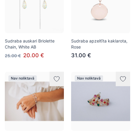
Sudraba auskari Briolette
Sudraba apzeltīta kaklarota,
Chain, White AB
Rose
20.00 €
31.00 €
25.00 €
Nav noliktavā
Nav noliktavā