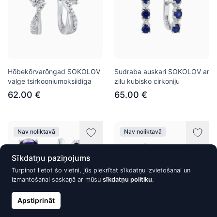
Hõbekõrvarõngad SOKOLOV
Sudraba auskari SOKOLOV ar
valge tsirkooniumoksiidiga
zilu kubisko cirkoniju
62.00 €
65.00 €
Nav noliktavā
Nav noliktavā
Sīkdatņu paziņojums
Turpinot lietot šo vietni, jūs piekrītat sīkdatņu izvietošanai un
izmantošanai saskaņā ar mūsu
sīkdatņu politiku
.
Apstiprināt