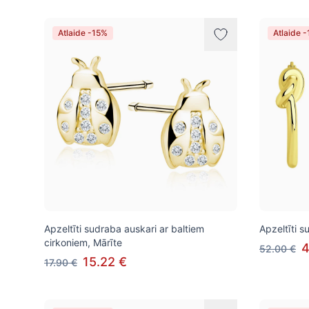
Atlaide -15%
Atlaide 
Apzeltīti sudraba auskari ar baltiem
Apzeltīti 
cirkoniem, Mārīte
4
52.00 €
15.22 €
17.90 €