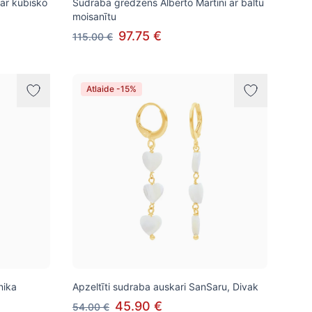
 ar kubisko
Sudraba gredzens Alberto Martini ar baltu
moisanītu
97.75 €
115.00 €
Atlaide -15%
nika
Apzeltīti sudraba auskari SanSaru, Divak
45.90 €
54.00 €