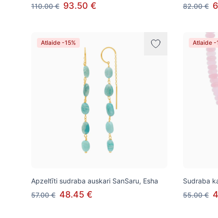
93.50 €
6
110.00 €
82.00 €
Atlaide -15%
Atlaide 
Apzeltīti sudraba auskari SanSaru, Esha
Sudraba ka
48.45 €
4
57.00 €
55.00 €