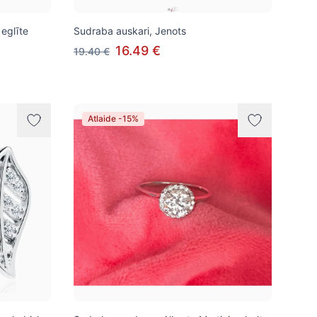
eglīte
Sudraba auskari, Jenots
16.49 €
19.40 €
Atlaide -15%