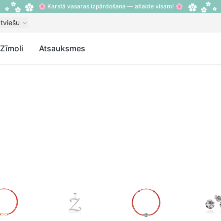
🌸 Karstā vasaras izpārdošana — atlaide visam! 🌸
tviešu
Zīmoli
Atsauksmes