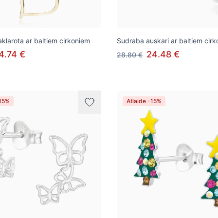
klarota ar baltiem cirkoniem
Sudraba auskari ar baltiem cir
4.74 €
24.48 €
28.80 €
-15%
Atlaide -15%