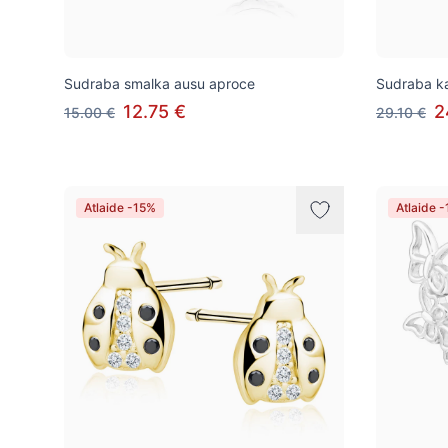
Sudraba smalka ausu aproce
Sudraba ka
12.75 €
2
15.00 €
29.10 €
Atlaide -15%
Atlaide 