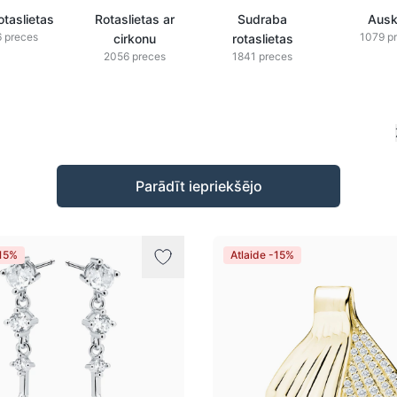
otaslietas
Rotaslietas ar
Sudraba
Ausk
 preces
1079 p
cirkonu
rotaslietas
2056 preces
1841 preces
Parādīt iepriekšējo
-15%
Atlaide -15%