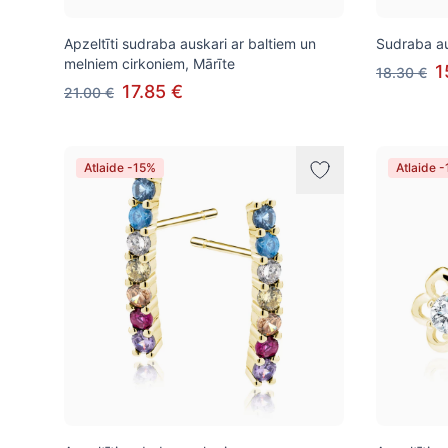
Apzeltīti sudraba auskari ar baltiem un
Sudraba au
melniem cirkoniem, Mārīte
1
18.30 €
17.85 €
21.00 €
Atlaide -15%
Atlaide 