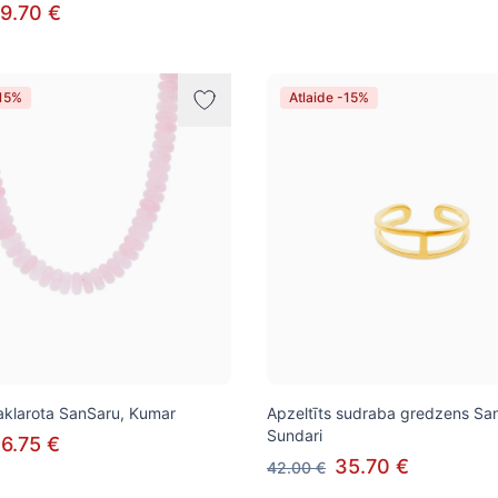
9.70 €
-15%
Atlaide -15%
klarota SanSaru, Kumar
Apzeltīts sudraba gredzens Sa
Sundari
6.75 €
35.70 €
42.00 €