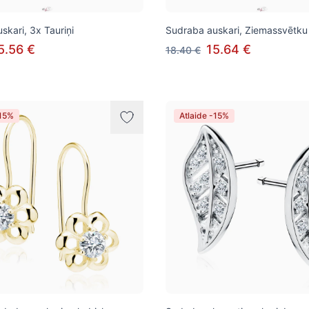
skari, 3x Tauriņi
Sudraba auskari, Ziemassvētku 
5.56 €
15.64 €
18.40 €
-15%
Atlaide -15%