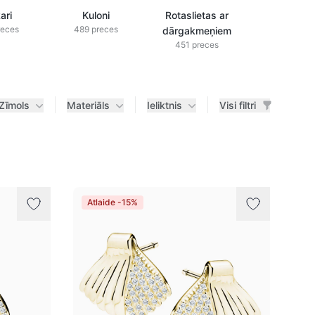
ari
Kuloni
Rotaslietas ar
Rotaslieta
reces
489 preces
dārgakmeņiem
briljanti
451 preces
433 prec
Zīmols
Materiāls
Ieliktnis
Visi filtri
Atlaide -15%