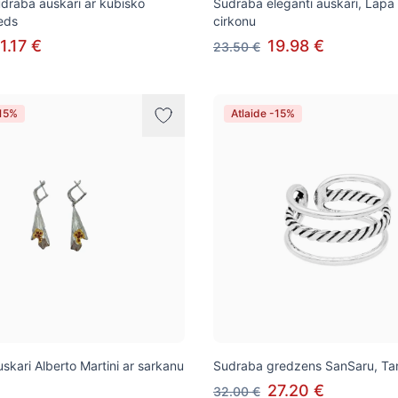
udraba auskari ar kubisko
Sudraba eleganti auskari, Lapa
ieds
cirkonu
1.17 €
19.98 €
23.50 €
-15%
Atlaide -15%
skari Alberto Martini ar sarkanu
Sudraba gredzens SanSaru, Ta
27.20 €
32.00 €