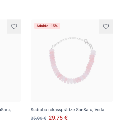
Atlaide -15%
nSaru,
Sudraba rokassprādze SanSaru, Veda
29.75 €
35.00 €