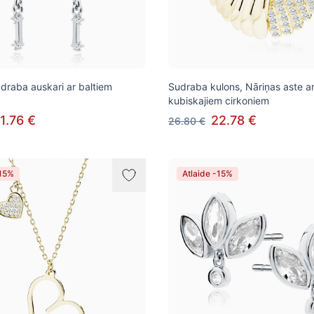
udraba auskari ar baltiem
Sudraba kulons, Nāriņas aste ar
kubiskajiem cirkoniem
1.76 €
22.78 €
26.80 €
-15%
Atlaide -15%