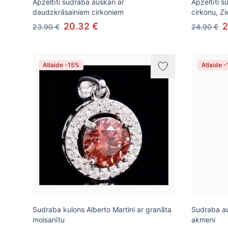
Apzeltīti sudraba auskari ar
Apzeltīti s
daudzkrāsainiem cirkoniem
cirkonu, Z
20.32 €
2
23.90 €
24.90 €
Atlaide -15%
Atlaide 
Sudraba kulons Alberto Martini ar granāta
Sudraba au
moisanītu
akmeni