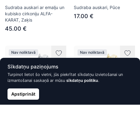
Sudraba auskari ar emalju un
Sudraba auskari, Pūce
kubisko cirkoniju ALFA-
17.00 €
KARAT, Zaķis
45.00 €
Nav noliktavā
Nav noliktavā
Sīkdatņu paziņojums
Turpinot lietot šo vietni, jūs piekrītat sīkdatņu izvietošanai un
izmantošanai saskaņā ar mūsu
sīkdatņu politiku
.
Apstiprināt
Sudraba Auskars ar Balto
Sudraba Auskars ar Balto
Cirkoni un Ausu Kaifs uz
Cirkoni un Ausu Kaifs uz
Ķēdītes
Ķēdītes
26.50 €
24.38 €
26.50 €