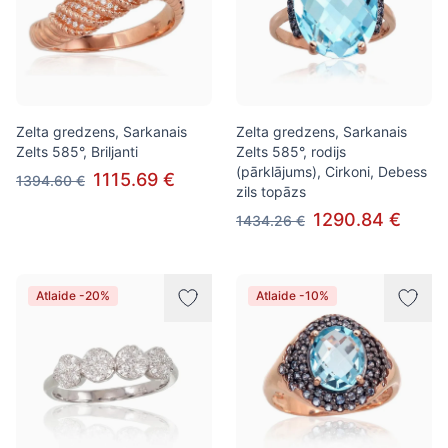
Zelta gredzens, Sarkanais
Zelta gredzens, Sarkanais
Zelts 585°, Briljanti
Zelts 585°, rodijs
(pārklājums), Cirkoni, Debess
1115.69 €
1394.60 €
zils topāzs
1290.84 €
1434.26 €
Atlaide -20%
Atlaide -10%