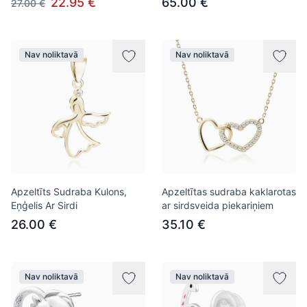
22.95 €
65.00 €
27.00 €
Nav noliktavā
Nav noliktavā
Apzeltīts Sudraba Kulons,
Apzeltītas sudraba kaklarotas
Eņģelis Ar Sirdi
ar sirdsveida piekariņiem
26.00 €
35.10 €
Nav noliktavā
Nav noliktavā