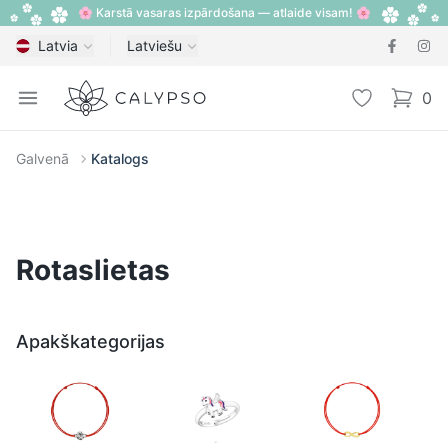
🌸 Karstā vasaras izpārdošana — atlaide visam! 🌸
Latvia
Latviešu
Calypso
Open menu
Vēlmju sarak
0
items i
Galvenā
Katalogs
Rotaslietas
Apakškategorijas