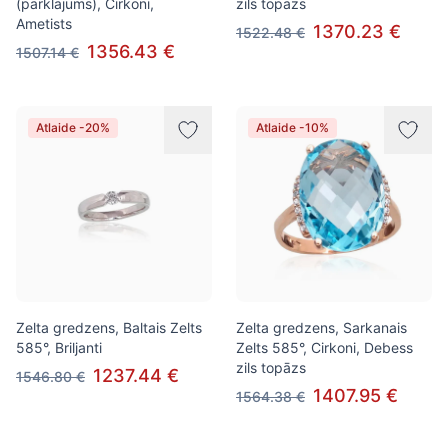
(pārklājums), Cirkoni,
zils topāzs
Ametists
1370.23 €
1522.48 €
1356.43 €
1507.14 €
Atlaide -20%
Atlaide -10%
Zelta gredzens, Baltais Zelts
Zelta gredzens, Sarkanais
585°, Briljanti
Zelts 585°, Cirkoni, Debess
zils topāzs
1237.44 €
1546.80 €
1407.95 €
1564.38 €