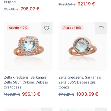
Briljanti
921.19 €
1023.54 €
798.07 €
997.60 €
Atlaide -10%
Atlaide -10%
Zelta gredzens, Sarkanais
Zelta gredzens, Sarkanais
Zelts 585°, Cirkoni, Debess
Zelts 585°, Debess zils
zils topāzs
topāzs
996.13 €
1003.69 €
1106.81 €
1115.21 €