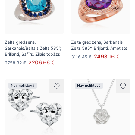
Zelta gredzens,
Zelta gredzens, Sarkanais
Sarkanais/Baltais Zelts 585°,
Zelts 585°, Briljanti, Ametists
Briljanti, Safīrs, Zilais topāzs
2493.16 €
3116.45 €
2206.66 €
2758.32 €
Nav noliktavā
Nav noliktavā