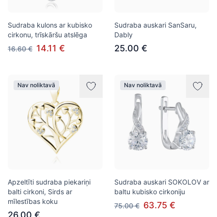
Sudraba kulons ar kubisko
Sudraba auskari SanSaru,
cirkonu, trīskāršu atslēga
Dably
14.11 €
25.00 €
16.60 €
Nav noliktavā
Nav noliktavā
Apzeltīti sudraba piekariņi
Sudraba auskari SOKOLOV ar
balti cirkoni, Sirds ar
baltu kubisko cirkoniju
mīlestības koku
63.75 €
75.00 €
26.00 €