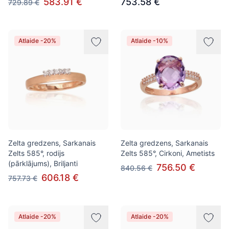
583.91 €
753.58 €
729.89 €
Atlaide -20%
Atlaide -10%
Zelta gredzens, Sarkanais
Zelta gredzens, Sarkanais
Zelts 585°, rodijs
Zelts 585°, Cirkoni, Ametists
(pārklājums), Briljanti
756.50 €
840.56 €
606.18 €
757.73 €
Atlaide -20%
Atlaide -20%