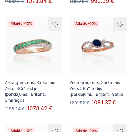
1073.84 €
990.39 €
1193.16 €
1165.16 €
Atlaide -10%
Atlaide -10%
Zelta gredzens, Sarkanais
Zelta gredzens, Sarkanais
Zelts 585°, rodijs
Zelts 585°, rodijs
(pārklājums), Briljanti,
(pārklājums), Briljanti, Safīrs
Smaragds
1081.37 €
1201.52 €
1078.42 €
1198.24 €
Atlaide -10%
Atlaide -10%