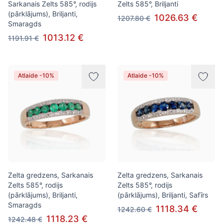
Sarkanais Zelts 585°, rodijs
Zelts 585°, Briljanti
(pārklājums), Briljanti,
1026.63 €
1207.80 €
Smaragds
1013.12 €
1191.91 €
Atlaide -10%
Atlaide -10%
Zelta gredzens, Sarkanais
Zelta gredzens, Sarkanais
Zelts 585°, rodijs
Zelts 585°, rodijs
(pārklājums), Briljanti,
(pārklājums), Briljanti, Safīrs
Smaragds
1118.34 €
1242.60 €
1118.23 €
1242.48 €