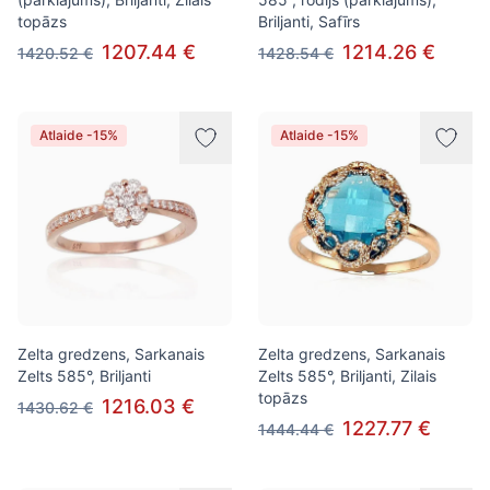
topāzs
Briljanti, Safīrs
1207.44 €
1214.26 €
1420.52 €
1428.54 €
Atlaide -15%
Atlaide -15%
Zelta gredzens, Sarkanais
Zelta gredzens, Sarkanais
Zelts 585°, Briljanti
Zelts 585°, Briljanti, Zilais
topāzs
1216.03 €
1430.62 €
1227.77 €
1444.44 €