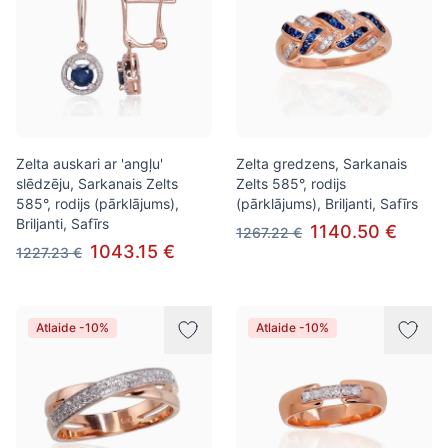
Zelta auskari ar 'angļu'
Zelta gredzens, Sarkanais
slēdzēju, Sarkanais Zelts
Zelts 585°, rodijs
585°, rodijs (pārklājums),
(pārklājums), Briljanti, Safīrs
Briljanti, Safīrs
1140.50 €
1267.22 €
1043.15 €
1227.23 €
Atlaide -10%
Atlaide -10%