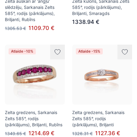
Zelta auskari ar 'angļu'
Zelta kulons, Sarkanais Zelts
slēdzēju, Sarkanais Zelts
585°, rodijs (pārklājums),
585°, rodijs (pārklājums),
Briljanti, Smaragds
Briljanti, Rubīns
1338.94 €
1109.70 €
1305.53 €
Atlaide -10%
Atlaide -15%
Zelta gredzens, Sarkanais
Zelta gredzens, Sarkanais
Zelts 585°, rodijs
Zelts 585°, rodijs
(pārklājums), Briljanti, Rubīns
(pārklājums), Briljanti
1214.69 €
1127.36 €
1349.65 €
1326.31 €