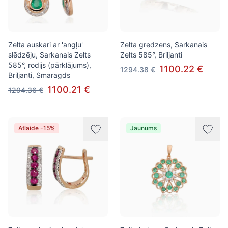
Zelta auskari ar 'angļu'
Zelta gredzens, Sarkanais
slēdzēju, Sarkanais Zelts
Zelts 585°, Briljanti
585°, rodijs (pārklājums),
1100.22 €
1294.38 €
Briljanti, Smaragds
1100.21 €
1294.36 €
Atlaide -15%
Jaunums