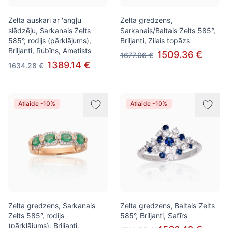
Zelta auskari ar 'angļu'
Zelta gredzens,
slēdzēju, Sarkanais Zelts
Sarkanais/Baltais Zelts 585°,
585°, rodijs (pārklājums),
Briljanti, Zilais topāzs
Briljanti, Rubīns, Ametists
1509.36 €
1677.06 €
1389.14 €
1634.28 €
Atlaide -10%
Atlaide -10%
Zelta gredzens, Sarkanais
Zelta gredzens, Baltais Zelts
Zelts 585°, rodijs
585°, Briljanti, Safīrs
(pārklājums), Briljanti,