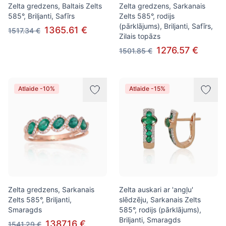
Zelta gredzens, Baltais Zelts
Zelta gredzens, Sarkanais
585°, Briljanti, Safīrs
Zelts 585°, rodijs
(pārklājums), Briljanti, Safīrs,
1365.61 €
1517.34 €
Zilais topāzs
1276.57 €
1501.85 €
Atlaide -10%
Atlaide -15%
Zelta gredzens, Sarkanais
Zelta auskari ar 'angļu'
Zelts 585°, Briljanti,
slēdzēju, Sarkanais Zelts
Smaragds
585°, rodijs (pārklājums),
Briljanti, Smaragds
1387.16 €
1541.29 €