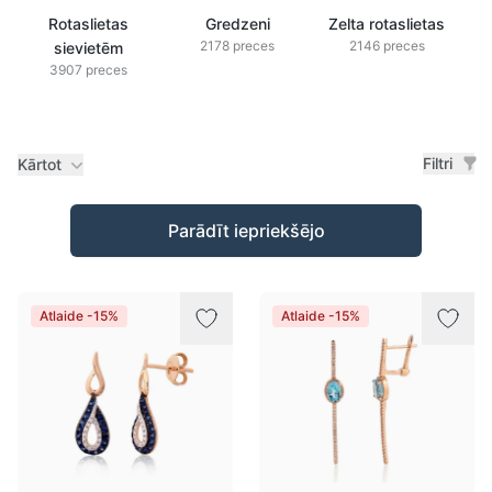
Rotaslietas
Gredzeni
Zelta rotaslietas
2178 preces
2146 preces
sievietēm
3907 preces
Filtri
Kārtot
Preces
Parādīt iepriekšējo
Atlaide -15%
Atlaide -15%