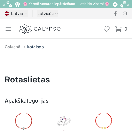
🌸 Karstā vasaras izpārdošana — atlaide visam! 🌸
Latvia
Latviešu
Calypso
Open menu
Vēlmju sarak
0
items i
Galvenā
Katalogs
Rotaslietas
Apakškategorijas