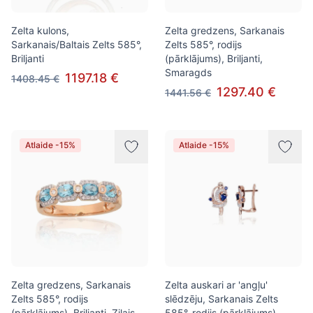
Zelta kulons,
Zelta gredzens, Sarkanais
Sarkanais/Baltais Zelts 585°,
Zelts 585°, rodijs
Briljanti
(pārklājums), Briljanti,
Smaragds
1197.18 €
1408.45 €
1297.40 €
1441.56 €
Atlaide -15%
Atlaide -15%
Zelta gredzens, Sarkanais
Zelta auskari ar 'angļu'
Zelts 585°, rodijs
slēdzēju, Sarkanais Zelts
(pārklājums), Briljanti, Zilais
585°, rodijs (pārklājums),