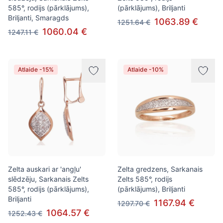
585°, rodijs (pārklājums),
(pārklājums), Briljanti
Briljanti, Smaragds
1063.89 €
1251.64 €
1060.04 €
1247.11 €
Atlaide -15%
Atlaide -10%
Zelta auskari ar 'angļu'
Zelta gredzens, Sarkanais
slēdzēju, Sarkanais Zelts
Zelts 585°, rodijs
585°, rodijs (pārklājums),
(pārklājums), Briljanti
Briljanti
1167.94 €
1297.70 €
1064.57 €
1252.43 €