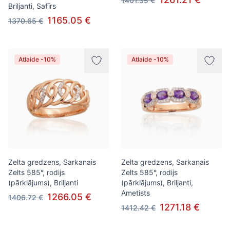
1401.35 €
Briljanti, Safīrs
1165.05 €
1370.65 €
Atlaide -10%
Atlaide -10%
Zelta gredzens, Sarkanais
Zelta gredzens, Sarkanais
Zelts 585°, rodijs
Zelts 585°, rodijs
(pārklājums), Briljanti
(pārklājums), Briljanti,
Ametists
1266.05 €
1406.72 €
1271.18 €
1412.42 €