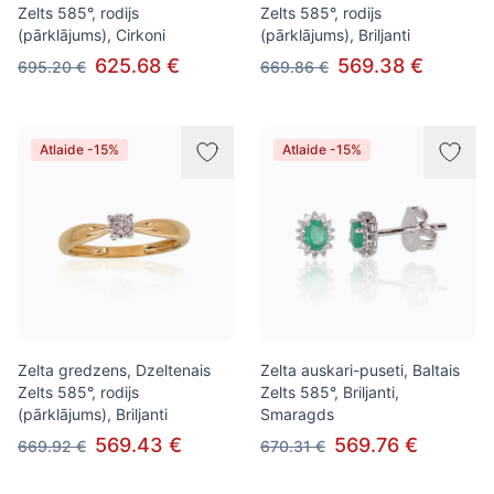
Zelts 585°, rodijs
Zelts 585°, rodijs
(pārklājums), Cirkoni
(pārklājums), Briljanti
625.68 €
569.38 €
695.20 €
669.86 €
Atlaide -15%
Atlaide -15%
Zelta gredzens, Dzeltenais
Zelta auskari-puseti, Baltais
Zelts 585°, rodijs
Zelts 585°, Briljanti,
(pārklājums), Briljanti
Smaragds
569.43 €
569.76 €
669.92 €
670.31 €