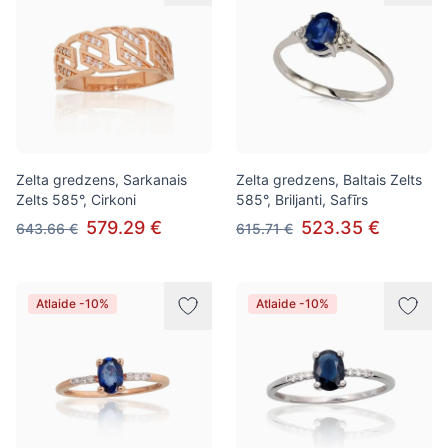
Zelta gredzens, Sarkanais
Zelta gredzens, Baltais Zelts
Zelts 585°, Cirkoni
585°, Briljanti, Safīrs
579.29 €
523.35 €
643.66 €
615.71 €
Atlaide -10%
Atlaide -10%