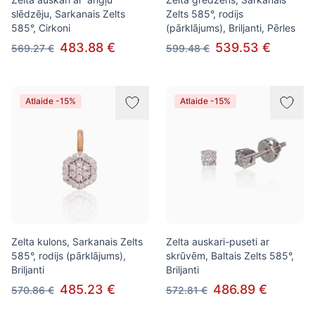
slēdzēju, Sarkanais Zelts
Zelts 585°, rodijs
585°, Cirkoni
(pārklājums), Briljanti, Pērles
483.88 €
539.53 €
569.27 €
599.48 €
Atlaide -15%
Atlaide -15%
Zelta kulons, Sarkanais Zelts
Zelta auskari-puseti ar
585°, rodijs (pārklājums),
skrūvēm, Baltais Zelts 585°,
Briljanti
Briljanti
485.23 €
486.89 €
570.86 €
572.81 €