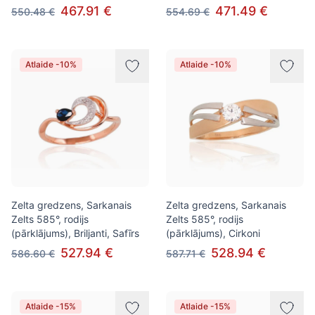
467.91 €
471.49 €
550.48 €
554.69 €
Atlaide -10%
Atlaide -10%
Zelta gredzens, Sarkanais
Zelta gredzens, Sarkanais
Zelts 585°, rodijs
Zelts 585°, rodijs
(pārklājums), Briljanti, Safīrs
(pārklājums), Cirkoni
527.94 €
528.94 €
586.60 €
587.71 €
Atlaide -15%
Atlaide -15%