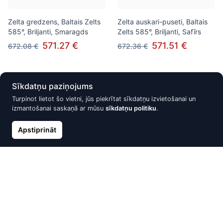
Zelta gredzens, Baltais Zelts
Zelta auskari-puseti, Baltais
585°, Briljanti, Smaragds
Zelts 585°, Briljanti, Safīrs
571.27 €
571.51 €
672.08 €
672.36 €
Atlaide -15%
Atlaide -10%
Sīkdatņu paziņojums
Turpinot lietot šo vietni, jūs piekrītat sīkdatņu izvietošanai un
izmantošanai saskaņā ar mūsu
sīkdatņu politiku
.
Apstiprināt
Zelta auskari-puseti, Baltais
Zelta gredzens, Sarkanais
Zelts 585°, Briljanti, Rubīns
Zelts 585°, Cirkoni
571.51 €
632.40 €
672.37 €
702.67 €