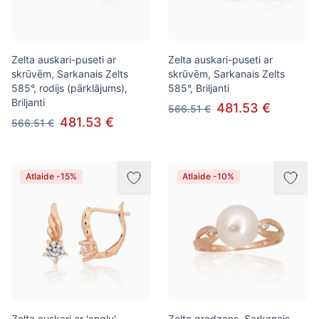
Zelta auskari-puseti ar
Zelta auskari-puseti ar
skrūvēm, Sarkanais Zelts
skrūvēm, Sarkanais Zelts
585°, rodijs (pārklājums),
585°, Briljanti
Briljanti
481.53 €
566.51 €
481.53 €
566.51 €
Atlaide -15%
Atlaide -10%
Zelta auskari ar 'angļu'
Zelta gredzens, Sarkanais