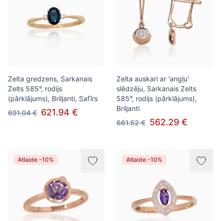
Zelta gredzens, Sarkanais
Zelta auskari ar 'angļu'
Zelts 585°, rodijs
slēdzēju, Sarkanais Zelts
(pārklājums), Briljanti, Safīrs
585°, rodijs (pārklājums),
Briljanti
621.94 €
691.04 €
562.29 €
661.52 €
Atlaide -10%
Atlaide -10%