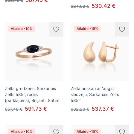
652.72 €
530.42 €
624.02 €
Atlaide -10%
Atlaide -15%
Zelta gredzens, Sarkanais
Zelta auskari ar 'angļu'
Zelts 585°, rodijs
slēdzēju, Sarkanais Zelts
(pārklājums), Briljanti, Safīrs
585°
591.73 €
537.37 €
657.48 €
632.20 €
Atlaide -10%
Atlaide -15%