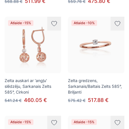
511.99 €
475.80 €
568.88 €
559.76 €
Atlaide -15%
Atlaide -10%
Zelta auskari ar 'angļu'
Zelta gredzens,
slēdzēju, Sarkanais Zelts
Sarkanais/Baltais Zelts 585°,
585°, Cirkoni
Briljanti
460.05 €
517.88 €
541.24 €
575.42 €
Atlaide -15%
Atlaide -15%