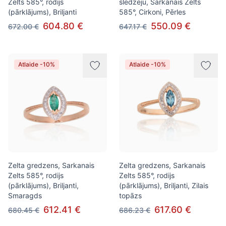
Zelts 585°, rodijs
slēdzēju, Sarkanais Zelts
(pārklājums), Briljanti
585°, Cirkoni, Pērles
604.80 €
550.09 €
672.00 €
647.17 €
Atlaide -10%
Atlaide -10%
Zelta gredzens, Sarkanais
Zelta gredzens, Sarkanais
Zelts 585°, rodijs
Zelts 585°, rodijs
(pārklājums), Briljanti,
(pārklājums), Briljanti, Zilais
Smaragds
topāzs
612.41 €
617.60 €
680.45 €
686.23 €