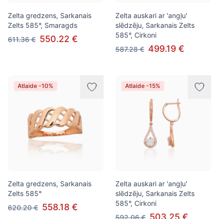
Zelta gredzens, Sarkanais
Zelta auskari ar 'angļu'
Zelts 585°, Smaragds
slēdzēju, Sarkanais Zelts
585°, Cirkoni
550.22 €
611.36 €
499.19 €
587.28 €
Atlaide -10%
Atlaide -15%
Zelta gredzens, Sarkanais
Zelta auskari ar 'angļu'
Zelts 585°
slēdzēju, Sarkanais Zelts
585°, Cirkoni
558.18 €
620.20 €
503.25 €
592.06 €