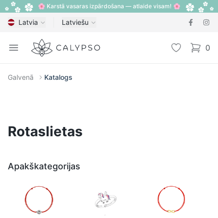
🌸 Karstā vasaras izpārdošana — atlaide visam! 🌸
Latvia
Latviešu
Calypso
Open menu
Vēlmju sarak
0
items i
Galvenā
Katalogs
Rotaslietas
Apakškategorijas