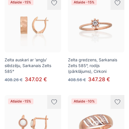
Atlaide -15%
Atlaide -15%
Zelta auskari ar 'angļu'
Zelta gredzens, Sarkanais
slēdzēju, Sarkanais Zelts
Zelts 585°, rodijs
585°
(pārklājums), Cirkoni
347.02 €
347.28 €
408.26 €
408.56 €
Atlaide -15%
Atlaide -10%