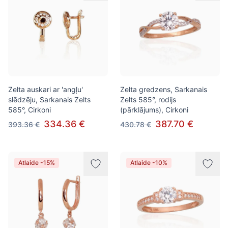
Zelta auskari ar 'angļu'
Zelta gredzens, Sarkanais
slēdzēju, Sarkanais Zelts
Zelts 585°, rodijs
585°, Cirkoni
(pārklājums), Cirkoni
334.36 €
387.70 €
393.36 €
430.78 €
Atlaide -15%
Atlaide -10%