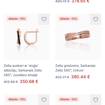
378.65 €
420.72 €
Atlaide -15%
Atlaide -10%
Zelta auskari ar 'angļu'
Zelta gredzens, Sarkanais
slēdzēju, Sarkanais Zelts
Zelts 585°, Cirkoni
585°, Juvelieru emalja
380.44 €
422.71 €
350.68 €
412.56 €
Atlaide -15%
Atlaide -10%