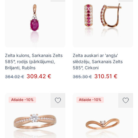
Zelta kulons, Sarkanais Zelts
Zelta auskari ar 'angļu'
585°, rodijs (pārklājums),
slēdzēju, Sarkanais Zelts
Briljanti, Rubīns
585°, Cirkoni
309.42 €
310.51 €
364.02 €
365.30 €
Atlaide -10%
Atlaide -10%