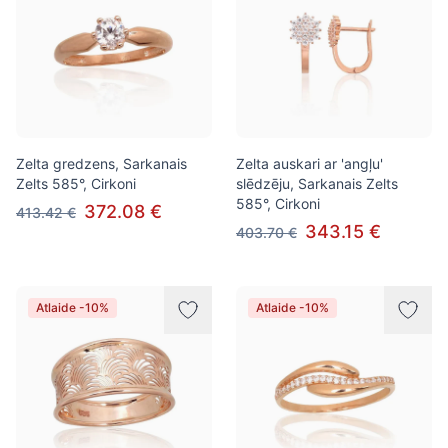
Zelta gredzens, Sarkanais
Zelta auskari ar 'angļu'
Zelts 585°, Cirkoni
slēdzēju, Sarkanais Zelts
585°, Cirkoni
372.08 €
413.42 €
343.15 €
403.70 €
Atlaide -10%
Atlaide -10%