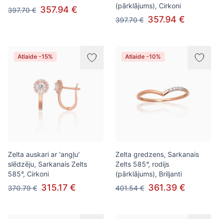
(pārklājums), Cirkoni
357.94 €
397.70 €
357.94 €
397.70 €
Atlaide -15%
Atlaide -10%
Zelta auskari ar 'angļu'
Zelta gredzens, Sarkanais
slēdzēju, Sarkanais Zelts
Zelts 585°, rodijs
585°, Cirkoni
(pārklājums), Briljanti
315.17 €
361.39 €
370.79 €
401.54 €