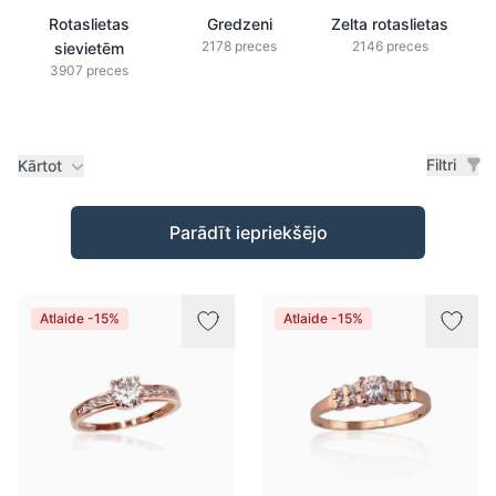
Rotaslietas
Gredzeni
Zelta rotaslietas
2178 preces
2146 preces
sievietēm
3907 preces
Filtri
Kārtot
Preces
Parādīt iepriekšējo
Atlaide -15%
Atlaide -15%