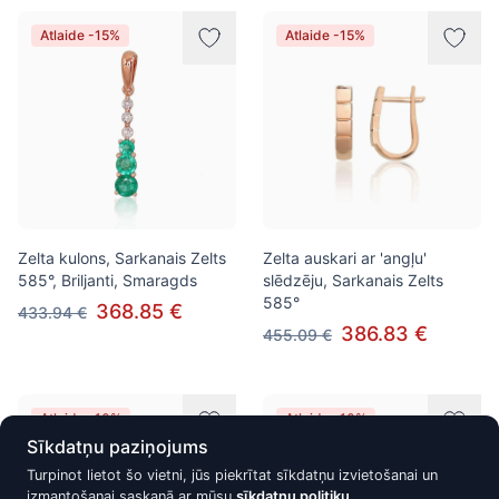
Atlaide -15%
Atlaide -15%
Zelta kulons, Sarkanais Zelts
Zelta auskari ar 'angļu'
585°, Briljanti, Smaragds
slēdzēju, Sarkanais Zelts
585°
368.85 €
433.94 €
386.83 €
455.09 €
Atlaide -10%
Atlaide -10%
Sīkdatņu paziņojums
Turpinot lietot šo vietni, jūs piekrītat sīkdatņu izvietošanai un
izmantošanai saskaņā ar mūsu
sīkdatņu politiku
.