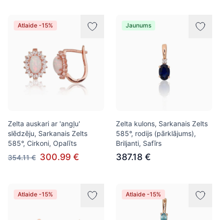
Atlaide -15%
Jaunums
Zelta auskari ar 'angļu'
Zelta kulons, Sarkanais Zelts
slēdzēju, Sarkanais Zelts
585°, rodijs (pārklājums),
585°, Cirkoni, Opalīts
Briljanti, Safīrs
300.99 €
387.18 €
354.11 €
Atlaide -15%
Atlaide -15%