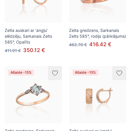
Zelta auskari ar 'angļu'
Zelta gredzens, Sarkanais
slēdzēju, Sarkanais Zelts
Zelts 585°, rodijs (pārklājums)
585°, Opalīts
416.42 €
462.70 €
350.12 €
411.91 €
Atlaide -15%
Atlaide -15%
Zelta gredzens, Sarkanais
Zelta auskari ar 'angļu'