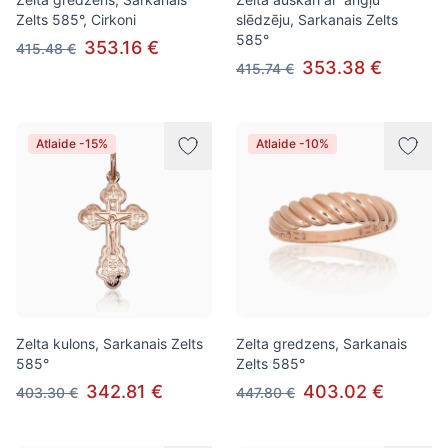
Zelts 585°, Cirkoni
slēdzēju, Sarkanais Zelts
585°
353.16 €
415.48 €
353.38 €
415.74 €
Atlaide -15%
Atlaide -10%
Zelta kulons, Sarkanais Zelts
Zelta gredzens, Sarkanais
585°
Zelts 585°
342.81 €
403.02 €
403.30 €
447.80 €