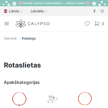
🌸 Karstā vasaras izpārdošana — atlaide visam! 🌸
Latvia
Latviešu
Calypso
Open menu
Vēlmju sarak
0
items i
Galvenā
Katalogs
Rotaslietas
Apakškategorijas