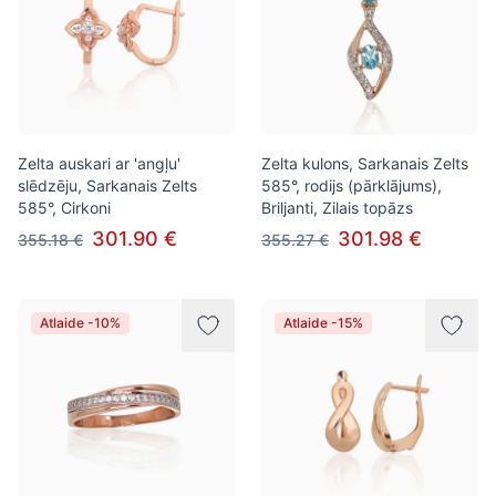
Zelta auskari ar 'angļu'
Zelta kulons, Sarkanais Zelts
slēdzēju, Sarkanais Zelts
585°, rodijs (pārklājums),
585°, Cirkoni
Briljanti, Zilais topāzs
301.90 €
301.98 €
355.18 €
355.27 €
Atlaide -10%
Atlaide -15%