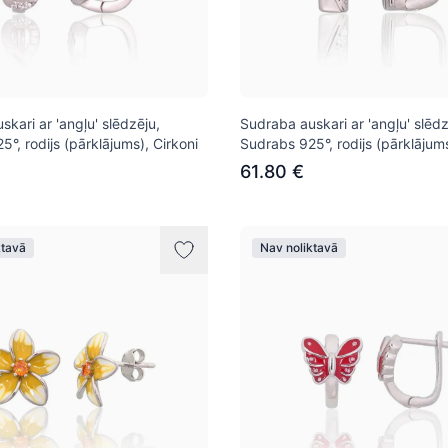
kari ar 'angļu' slēdzēju,
Sudraba auskari ar 'angļu' slēdz
°, rodijs (pārklājums), Cirkoni
Sudrabs 925°, rodijs (pārklājums
61.80 €
ktavā
Nav noliktavā