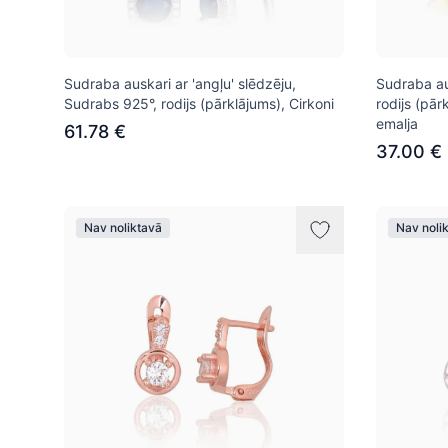
Sudraba auskari ar 'angļu' slēdzēju,
Sudraba au
Sudrabs 925°, rodijs (pārklājums), Cirkoni
rodijs (pār
emalja
61.78 €
37.00 €
Nav noliktavā
Nav noli