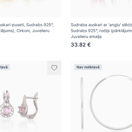
skari-puseti, Sudrabs 925°,
Sudraba auskari ar 'angļu' slēdz
klājums), Cirkoni, Juvelieru
Sudrabs 925°, rodijs (pārklājums
Juvelieru emalja
33.82 €
ktavā
Nav noliktavā