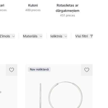
ari
Kuloni
Rotaslietas ar
Rotaslieta
reces
489 preces
dārgakmeņiem
briljanti
451 preces
433 prec
Zīmols
Materiāls
Ieliktnis
Visi filtri
Nav noliktavā