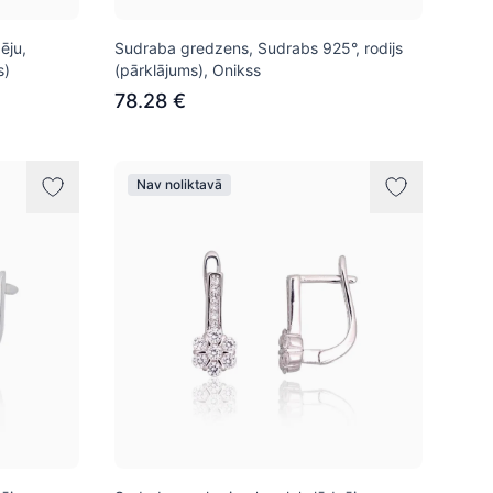
ēju,
Sudraba gredzens, Sudrabs 925°, rodijs
s)
(pārklājums), Onikss
78.28 €
Nav noliktavā