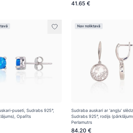
41.65 €
ktavā
Nav noliktavā
skari-puseti, Sudrabs 925°,
Sudraba auskari ar 'angļu' slēdz
klājums), Opalīts
Sudrabs 925°, rodijs (pārklājums
Perlamutrs
84.20 €