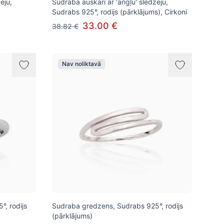
ēju,
Sudraba auskari ar 'angļu' slēdzēju,
Sudrabs 925°, rodijs (pārklājums), Cirkoni
33.00 €
38.82 €
Nav noliktavā
, rodijs
Sudraba gredzens, Sudrabs 925°, rodijs
(pārklājums)