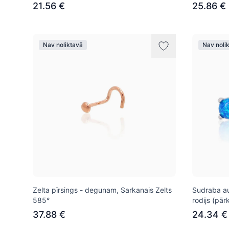
21.56 €
25.86 €
Nav noliktavā
Nav noli
Zelta pīrsings - degunam, Sarkanais Zelts
Sudraba au
585°
rodijs (pār
37.88 €
24.34 €