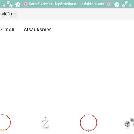
🌸 Karstā vasaras izpārdošana — atlaide visam! 🌸
tviešu
Zīmoli
Atsauksmes