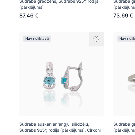
Sudraba gredzens, Sudrabs 925°, rodijs
Sudraba gr
(pārklājums)
(pārklājum
87.46 €
73.69 €
Nav noliktavā
Nav noli
Sudraba auskari ar 'angļu' slēdzēju,
Sudraba gr
Sudrabs 925°, rodijs (pārklājums), Cirkoni
(pārklājums