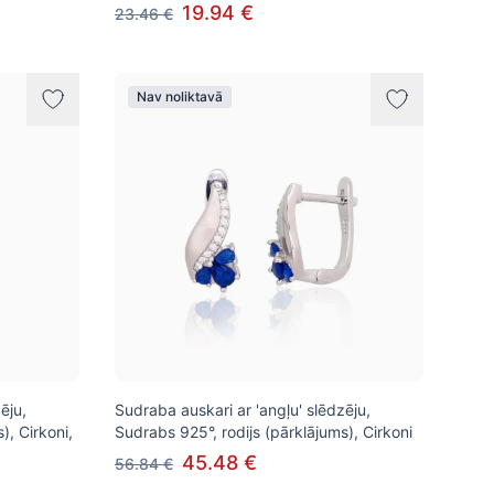
19.94 €
23.46 €
Nav noliktavā
ēju,
Sudraba auskari ar 'angļu' slēdzēju,
), Cirkoni,
Sudrabs 925°, rodijs (pārklājums), Cirkoni
45.48 €
56.84 €