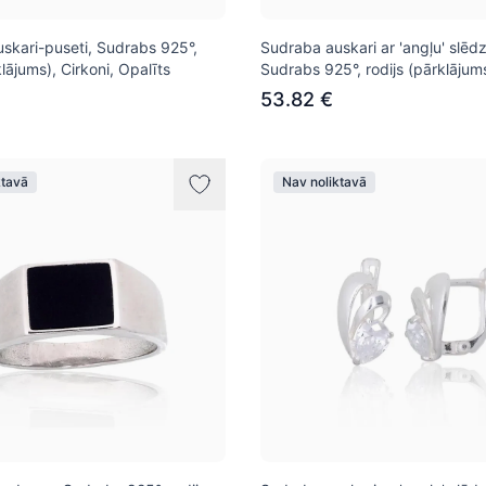
skari-puseti, Sudrabs 925°,
Sudraba auskari ar 'angļu' slēdz
klājums), Cirkoni, Opalīts
Sudrabs 925°, rodijs (pārklājum
53.82 €
ktavā
Nav noliktavā