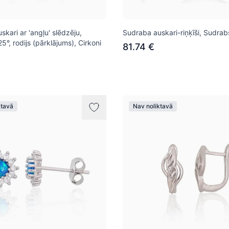
kari ar 'angļu' slēdzēju,
Sudraba auskari-riņķīši, Sudra
°, rodijs (pārklājums), Cirkoni
81.74 €
ktavā
Nav noliktavā