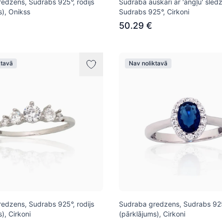
edzens, Sudrabs 925°, rodijs
Sudraba auskari ar 'angļu' slēdz
s), Onikss
Sudrabs 925°, Cirkoni
50.29 €
ktavā
Nav noliktavā
edzens, Sudrabs 925°, rodijs
Sudraba gredzens, Sudrabs 925°
), Cirkoni
(pārklājums), Cirkoni