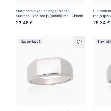
Sudraba auskari ar 'angļu' slēdzēju,
Sudraba au
Sudrabs 925°, rodijs (pārklājums), Cirkoni
rodijs (pār
23.46 €
25.34 €
Nav noliktavā
Nav noli