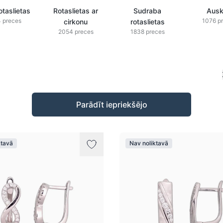
otaslietas
Rotaslietas ar
Sudraba
Ausk
 preces
1076 p
cirkonu
rotaslietas
2054 preces
1838 preces
Parādīt iepriekšējo
ktavā
Nav noliktavā