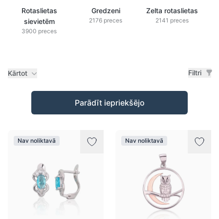
Rotaslietas
Gredzeni
Zelta rotaslietas
2176 preces
2141 preces
sievietēm
3900 preces
Filtri
Kārtot
Preces
Parādīt iepriekšējo
Nav noliktavā
Nav noliktavā