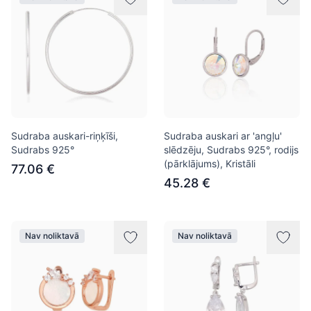
Sudraba auskari-riņķīši,
Sudraba auskari ar 'angļu'
Sudrabs 925°
slēdzēju, Sudrabs 925°, rodijs
(pārklājums), Kristāli
77.06 €
45.28 €
Nav noliktavā
Nav noliktavā