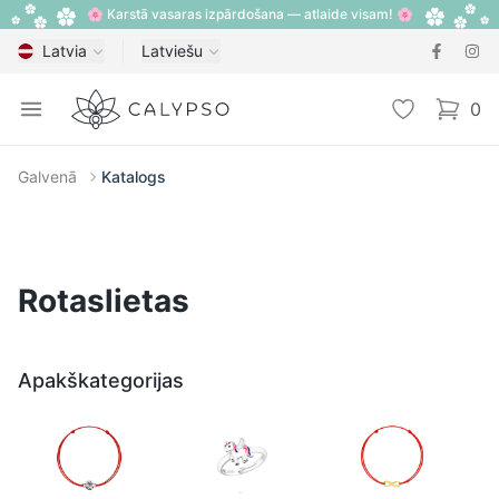
🌸 Karstā vasaras izpārdošana — atlaide visam! 🌸
Latvia
Latviešu
Calypso
Open menu
Vēlmju sarak
0
items i
Galvenā
Katalogs
Rotaslietas
Apakškategorijas