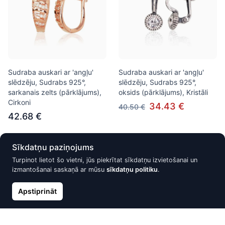
Sudraba auskari ar 'angļu'
Sudraba auskari ar 'angļu'
slēdzēju, Sudrabs 925°,
slēdzēju, Sudrabs 925°,
sarkanais zelts (pārklājums),
oksids (pārklājums), Kristāli
Cirkoni
34.43 €
40.50 €
42.68 €
Sīkdatņu paziņojums
Nav noliktavā
Nav noliktavā
Turpinot lietot šo vietni, jūs piekrītat sīkdatņu izvietošanai un
izmantošanai saskaņā ar mūsu
sīkdatņu politiku
.
Apstiprināt