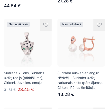
27.28 €
44.54 €
Nav noliktavā
Nav noliktavā
Sudraba kulons, Sudrabs
Sudraba auskari ar 'angļu'
925°, rodijs (pārklājums),
slēdzēju, Sudrabs 925°,
Cirkoni, Juvelieru emalja
sarkanais zelts (pārklājums),
Cirkoni, Pērles (Imitācija)
28.45 €
31.61 €
43.28 €