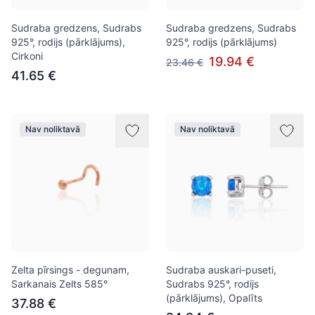
Sudraba gredzens, Sudrabs
Sudraba gredzens, Sudrabs
925°, rodijs (pārklājums),
925°, rodijs (pārklājums)
Cirkoni
19.94 €
23.46 €
41.65 €
Nav noliktavā
Nav noliktavā
Zelta pīrsings - degunam,
Sudraba auskari-puseti,
Sarkanais Zelts 585°
Sudrabs 925°, rodijs
(pārklājums), Opalīts
37.88 €