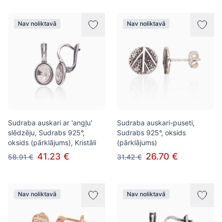
Nav noliktavā
Nav noliktavā
Sudraba auskari ar 'angļu'
Sudraba auskari-puseti,
slēdzēju, Sudrabs 925°,
Sudrabs 925°, oksids
oksids (pārklājums), Kristāli
(pārklājums)
41.23 €
26.70 €
58.91 €
31.42 €
Nav noliktavā
Nav noliktavā