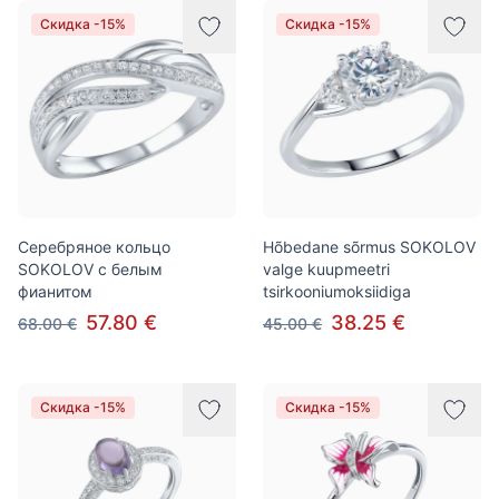
Скидка -15%
Скидка -15%
Серебряное кольцо
Hõbedane sõrmus SOKOLOV
SOKOLOV с белым
valge kuupmeetri
фианитом
tsirkooniumoksiidiga
57.80 €
38.25 €
68.00 €
45.00 €
Скидка -15%
Скидка -15%