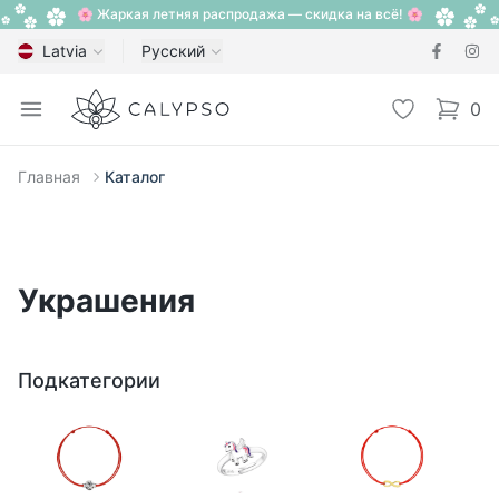
🌸 Жаркая летняя распродажа — скидка на всё! 🌸
Latvia
Русский
Calypso
Open menu
Избранное
0
items i
Главная
Каталог
Украшения
Подкатегории