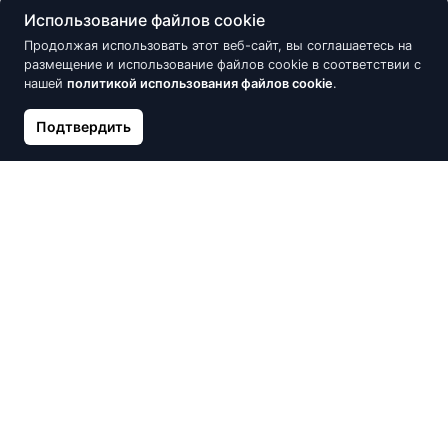
Использование файлов cookie
Продолжая использовать этот веб-сайт, вы соглашаетесь на
размещение и использование файлов cookie в соответствии с
нашей
политикой использования файлов cookie
.
Подтвердить
Серебряные серьги с
Позолоченое серебряное
цирконием, Бабочка
кольцо SOKOLOV с эмалью
15.30 €
52.70 €
18.00 €
62.00 €
Скидка -15%
Скидка -15%