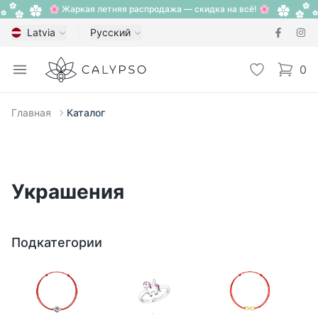
🌸 Жаркая летняя распродажа — скидка на всё! 🌸
Latvia
Русский
Calypso
Open menu
Избранное
0
items i
Главная
Каталог
Украшения
Подкатегории