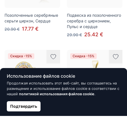
Позолоченные серебряные
Подвеска из позолоченного
серьги циркон, Сердце
серебра с цирконием,
Пульс и сердце
17.77 €
20.90 €
25.42 €
29.90 €
Скидка -15%
Скидка -15%
Использование файлов cookie
Продолжая использовать этот веб-сайт, вы соглашаетесь на
размещение и использование файлов cookie в соответствии с
нашей
политикой использования файлов cookie
.
Подтвердить
Позолоченные серебряные
Серебряный кулон с
элегантные круглые серьги
белыми цирконами, Сердце
со светлым топазом и
15.90 €
18.70 €