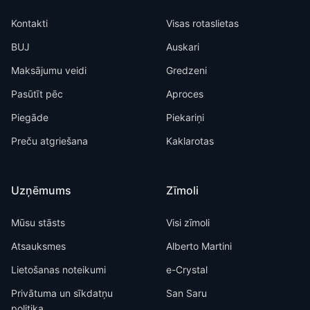
Kontakti
Visas rotaslietas
BUJ
Auskari
Maksājumu veidi
Gredzeni
Pasūtīt pēc
Aproces
Piegāde
Piekariņi
Preču atgriešana
Kaklarotas
Uzņēmums
Zīmoli
Mūsu stāsts
Visi zīmoli
Atsauksmes
Alberto Martini
Lietošanas noteikumi
e-Crystal
Privātuma un sīkdatņu
San Saru
politika