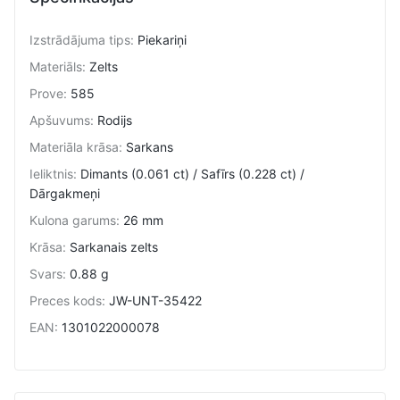
Izstrādājuma tips
:
Piekariņi
Materiāls
:
Zelts
Prove
:
585
Apšuvums
:
Rodijs
Materiāla krāsa
:
Sarkans
Ieliktnis
:
Dimants (0.061 ct) / Safīrs (0.228 ct) /
Dārgakmeņi
Kulona garums
:
26 mm
Krāsa
:
Sarkanais zelts
Svars
:
0.88 g
Preces kods
:
JW-UNT-35422
EAN
:
1301022000078