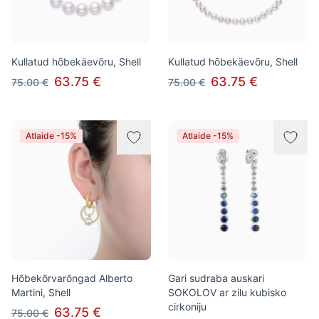
Kullatud hõbekäevõru, Shell
Kullatud hõbekäevõru, Shell
63.75 €
63.75 €
75.00 €
75.00 €
Atlaide -15%
Atlaide -15%
Hõbekõrvarõngad Alberto
Gari sudraba auskari
Martini, Shell
SOKOLOV ar zilu kubisko
cirkoniju
63.75 €
75.00 €