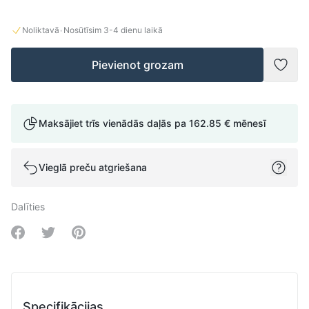
·
Noliktavā
Nosūtīsim
3-4
dienu laikā
Pievienot grozam
Pievi
Maksājiet trīs vienādās daļās pa
162.85 €
mēnesī
Vieglā preču atgriešana
Dalīties
Share on Facebook
Share on Twitter
Share on Pinterest
Specifikācijas