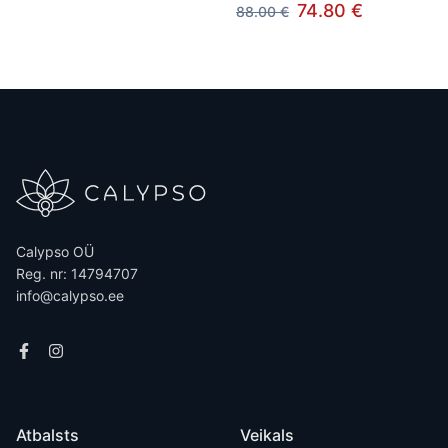
74.80 €
88.00 €
Calypso OÜ
Reg. nr: 14794707
info@calypso.ee
Atbalsts
Veikals