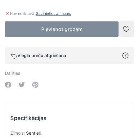
·
Nav noliktavā
Sazinieties ar mums
Pievienot grozam
Pievi
Vieglā preču atgriešana
Dalīties
Share on Facebook
Share on Twitter
Share on Pinterest
Specifikācijas
Zīmols
:
Sentiell