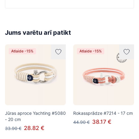
Jums varētu arī patikt
Atlaide -15%
Atlaide -15%
Jūras aproce Yachting #5080
Rokassprādze #7214 - 17 cm
- 20 cm
38.17 €
44.90 €
28.82 €
33.90 €