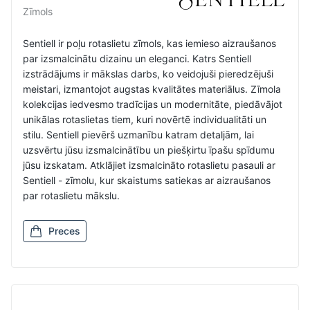
Zīmols
Sentiell ir poļu rotaslietu zīmols, kas iemieso aizraušanos
par izsmalcinātu dizainu un eleganci. Katrs Sentiell
izstrādājums ir mākslas darbs, ko veidojuši pieredzējuši
meistari, izmantojot augstas kvalitātes materiālus. Zīmola
kolekcijas iedvesmo tradīcijas un modernitāte, piedāvājot
unikālas rotaslietas tiem, kuri novērtē individualitāti un
stilu. Sentiell pievērš uzmanību katram detaljām, lai
uzsvērtu jūsu izsmalcinātību un piešķirtu īpašu spīdumu
jūsu izskatam. Atklājiet izsmalcināto rotaslietu pasauli ar
Sentiell - zīmolu, kur skaistums satiekas ar aizraušanos
par rotaslietu mākslu.
Preces