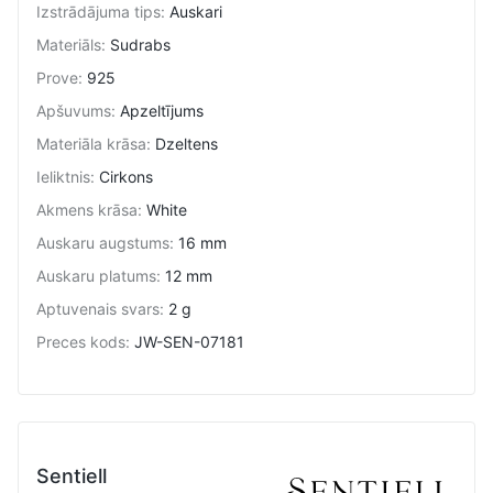
Izstrādājuma tips
:
Auskari
Materiāls
:
Sudrabs
Prove
:
925
Apšuvums
:
Apzeltījums
Materiāla krāsa
:
Dzeltens
Ieliktnis
:
Cirkons
Akmens krāsa
:
White
Auskaru augstums
:
16 mm
Auskaru platums
:
12 mm
Aptuvenais svars
:
2 g
Preces kods
:
JW-SEN-07181
Sentiell