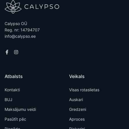
Calypso OÜ
Reg. nr: 14794707
info@calypso.ee
Atbalsts
Veikals
Kontakti
Visas rotaslietas
BUJ
Auskari
Maksājumu veidi
Gredzeni
Pasūtīt pēc
Aproces
Piegāde
Piekariņi