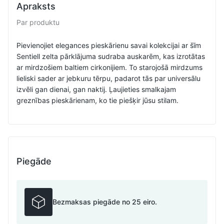
Apraksts
Par produktu
Pievienojiet elegances pieskārienu savai kolekcijai ar šīm
Sentiell zelta pārklājuma sudraba auskarēm, kas izrotātas
ar mirdzošiem baltiem cirkonijiem. To starojošā mirdzums
lieliski sader ar jebkuru tērpu, padarot tās par universālu
izvēli gan dienai, gan naktij. Ļaujieties smalkajam
greznības pieskārienam, ko tie piešķir jūsu stilam.
Piegāde
Bezmaksas piegāde no 25 eiro.