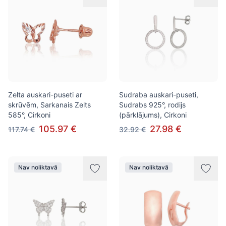
Zelta auskari-puseti ar
Sudraba auskari-puseti,
skrūvēm, Sarkanais Zelts
Sudrabs 925°, rodijs
585°, Cirkoni
(pārklājums), Cirkoni
105.97 €
27.98 €
117.74 €
32.92 €
Nav noliktavā
Nav noliktavā