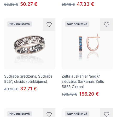
50.27 €
47.33 €
62.83 €
59.16 €
Nav noliktavā
Nav noliktavā
Sudraba gredzens, Sudrabs
Zelta auskari ar 'angļu'
925°, oksids (pārklājums)
slēdzēju, Sarkanais Zelts
585°, Cirkoni
32.71 €
40.90 €
156.20 €
183.76 €
Nav noliktavā
Nav noliktavā