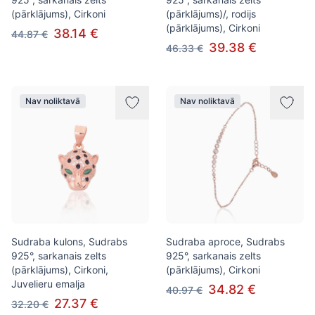
(pārklājums), Cirkoni
(pārklājums)/, rodijs
(pārklājums), Cirkoni
38.14 €
44.87 €
39.38 €
46.33 €
Nav noliktavā
Nav noliktavā
Sudraba kulons, Sudrabs
Sudraba aproce, Sudrabs
925°, sarkanais zelts
925°, sarkanais zelts
(pārklājums), Cirkoni,
(pārklājums), Cirkoni
Juvelieru emalja
34.82 €
40.97 €
27.37 €
32.20 €