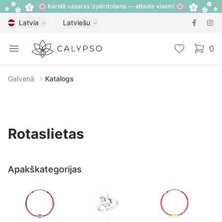
🌸 Karstā vasaras izpārdošana — atlaide visam! 🌸
Latvia
Latviešu
Calypso
Open menu
Vēlmju sarak
0
items i
Galvenā
Katalogs
Rotaslietas
Apakškategorijas