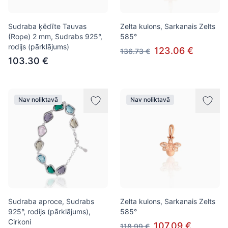
Sudraba ķēdīte Tauvas
Zelta kulons, Sarkanais Zelts
(Rope) 2 mm, Sudrabs 925°,
585°
rodijs (pārklājums)
123.06 €
136.73 €
103.30 €
Nav noliktavā
Nav noliktavā
Sudraba aproce, Sudrabs
Zelta kulons, Sarkanais Zelts
925°, rodijs (pārklājums),
585°
Cirkoni
107.09 €
118.99 €