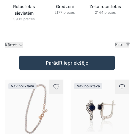
Rotaslietas
Gredzeni
Zelta rotaslietas
2177 preces
2144 preces
sievietēm
3903 preces
Filtri
Kārtot
Preces
Parādīt iepriekšējo
Nav noliktavā
Nav noliktavā