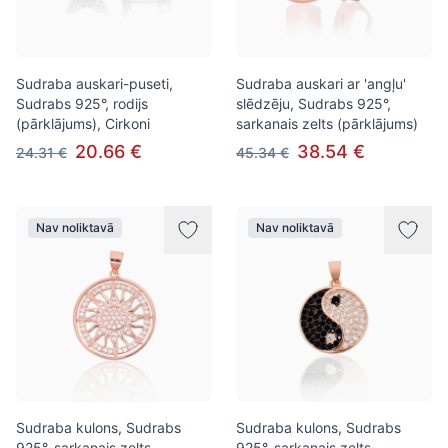
Sudraba auskari-puseti,
Sudraba auskari ar 'angļu'
Sudrabs 925°, rodijs
slēdzēju, Sudrabs 925°,
(pārklājums), Cirkoni
sarkanais zelts (pārklājums)
20.66 €
38.54 €
24.31 €
45.34 €
Nav noliktavā
Nav noliktavā
Sudraba kulons, Sudrabs
Sudraba kulons, Sudrabs
925°, sarkanais zelts
925°, sarkanais zelts