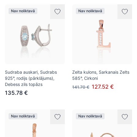
Nav noliktavā
Nav noliktavā
Sudraba auskari, Sudrabs
Zelta kulons, Sarkanais Zelts
925°, rodijs (pārklājums),
585°, Cirkoni
Debess zils topāzs
127.52 €
141.70 €
135.78 €
Nav noliktavā
Nav noliktavā