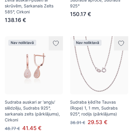
skrūvēm, Sarkanais Zelts
925°
585°, Cirkoni
150.17 €
138.16 €
Nav noliktavā
Nav noliktavā
Sudraba auskari ar 'angļu'
Sudraba ķēdīte Tauvas
slēdzēju, Sudrabs 925°,
(Rope) 1, 1 mm, Sudrabs
sarkanais zelts (pārklājums),
925°, rodijs (pārklājums)
Cirkoni
29.53 €
36.91 €
41.45 €
48.77 €