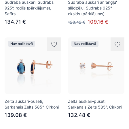
Sudraba auskari, Sudrabs
Sudraba auskari ar 'angļu'
925°, rodijs (pārklājums),
slēdzēju, Sudrabs 925°,
Safīrs
oksids (pārklājums)
134.71 €
109.16 €
128.42 €
Nav noliktavā
Nav noliktavā
Zelta auskari-puseti,
Zelta auskari-puseti,
Sarkanais Zelts 585°, Cirkoni
Sarkanais Zelts 585°, Cirkoni
139.08 €
132.48 €