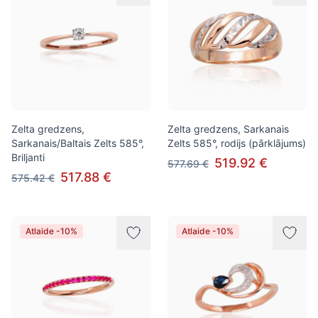
Zelta gredzens,
Zelta gredzens, Sarkanais
Sarkanais/Baltais Zelts 585°,
Zelts 585°, rodijs (pārklājums)
Briljanti
519.92 €
577.69 €
517.88 €
575.42 €
Atlaide -10%
Atlaide -10%