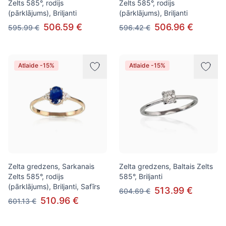
Zelts 585°, rodijs
Zelts 585°, rodijs
(pārklājums), Briljanti
(pārklājums), Briljanti
506.59 €
506.96 €
595.99 €
596.42 €
Atlaide -15%
Atlaide -15%
Zelta gredzens, Sarkanais
Zelta gredzens, Baltais Zelts
Zelts 585°, rodijs
585°, Briljanti
(pārklājums), Briljanti, Safīrs
513.99 €
604.69 €
510.96 €
601.13 €