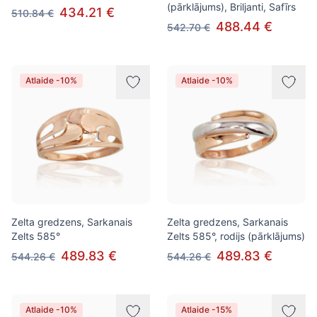
(pārklājums), Briljanti, Safīrs
434.21 €
510.84 €
488.44 €
542.70 €
Atlaide -10%
Atlaide -10%
Zelta gredzens, Sarkanais
Zelta gredzens, Sarkanais
Zelts 585°
Zelts 585°, rodijs (pārklājums)
489.83 €
489.83 €
544.26 €
544.26 €
Atlaide -10%
Atlaide -15%