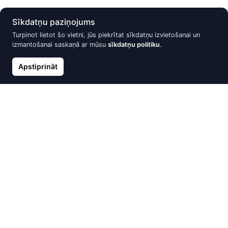
Sīkdatņu paziņojums
Atlaide -15%
Atlaide -15%
Turpinot lietot šo vietni, jūs piekrītat sīkdatņu izvietošanai un
izmantošanai saskaņā ar mūsu
sīkdatņu politiku
.
Apstiprināt
Zelta gredzens, Sarkanais
Zelta gredzens, Baltais Zelts
Zelts 585°, Cirkoni
585°, Briljanti
577.15 €
577.61 €
679.00 €
679.54 €
Atlaide -10%
Atlaide -15%