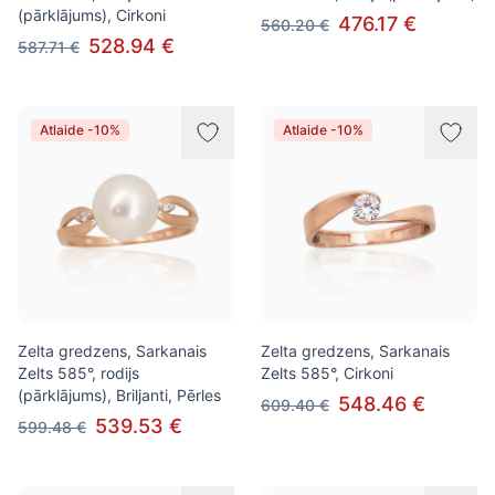
(pārklājums), Cirkoni
476.17 €
560.20 €
528.94 €
587.71 €
Atlaide -10%
Atlaide -10%
Zelta gredzens, Sarkanais
Zelta gredzens, Sarkanais
Zelts 585°, rodijs
Zelts 585°, Cirkoni
(pārklājums), Briljanti, Pērles
548.46 €
609.40 €
539.53 €
599.48 €