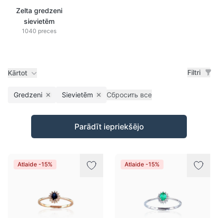
Zelta gredzeni
sievietēm
1040 preces
Filtri
Kārtot
Gredzeni
Sievietēm
Сбросить все
Remove filter
Remove filter
Preces
Parādīt iepriekšējo
Atlaide -15%
Atlaide -15%