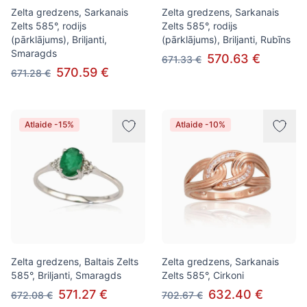
Zelta gredzens, Sarkanais
Zelta gredzens, Sarkanais
Zelts 585°, rodijs
Zelts 585°, rodijs
(pārklājums), Briljanti,
(pārklājums), Briljanti, Rubīns
Smaragds
570.63 €
671.33 €
570.59 €
671.28 €
Atlaide -15%
Atlaide -10%
Zelta gredzens, Baltais Zelts
Zelta gredzens, Sarkanais
585°, Briljanti, Smaragds
Zelts 585°, Cirkoni
571.27 €
632.40 €
672.08 €
702.67 €