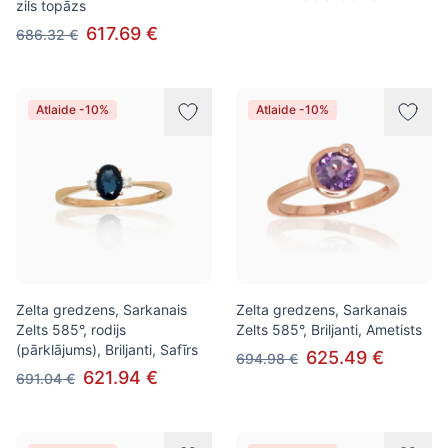
zils topāzs
617.69 €
686.32 €
Atlaide -10%
Atlaide -10%
Zelta gredzens, Sarkanais
Zelta gredzens, Sarkanais
Zelts 585°, rodijs
Zelts 585°, Briljanti, Ametists
(pārklājums), Briljanti, Safīrs
625.49 €
694.98 €
621.94 €
691.04 €