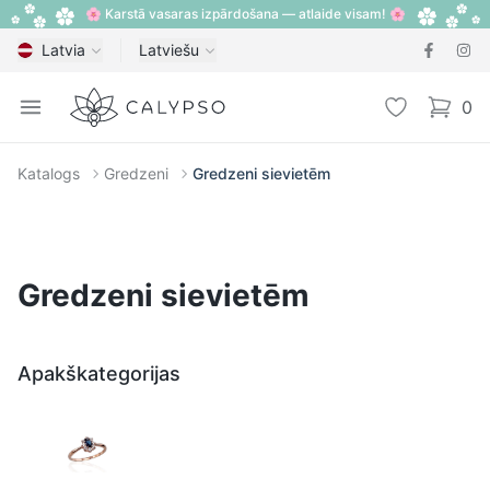
🌸 Karstā vasaras izpārdošana — atlaide visam! 🌸
Latvia
Latviešu
Calypso
Open menu
Vēlmju sarak
0
items i
Katalogs
Gredzeni
Gredzeni sievietēm
Gredzeni sievietēm
Apakškategorijas