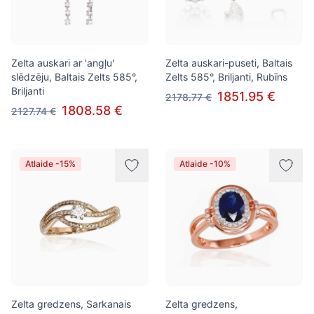
Zelta auskari ar 'angļu'
Zelta auskari-puseti, Baltais
slēdzēju, Baltais Zelts 585°,
Zelts 585°, Briljanti, Rubīns
Briljanti
1851.95 €
2178.77 €
1808.58 €
2127.74 €
Atlaide -15%
Atlaide -10%
Zelta gredzens, Sarkanais
Zelta gredzens,