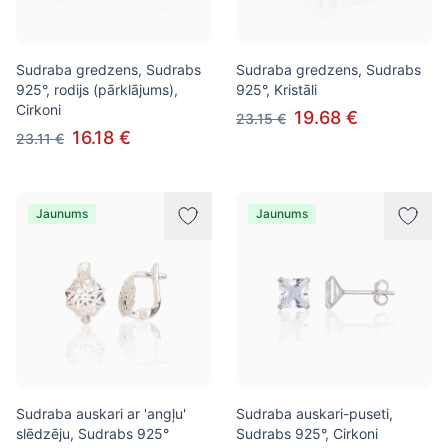
Sudraba gredzens, Sudrabs
Sudraba gredzens, Sudrabs
925°, rodijs (pārklājums),
925°, Kristāli
Cirkoni
19.68 €
23.15 €
16.18 €
23.11 €
Jaunums
Jaunums
Sudraba auskari ar 'angļu'
Sudraba auskari-puseti,
slēdzēju, Sudrabs 925°
Sudrabs 925°, Cirkoni