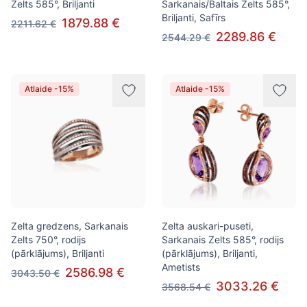
Zelts 585°, Briljanti
Sarkanais/Baltais Zelts 585°,
Briljanti, Safīrs
1879.88 €
2211.62 €
2289.86 €
2544.29 €
Atlaide -15%
Atlaide -15%
Zelta gredzens, Sarkanais
Zelta auskari-puseti,
Zelts 750°, rodijs
Sarkanais Zelts 585°, rodijs
(pārklājums), Briljanti
(pārklājums), Briljanti,
Ametists
2586.98 €
3043.50 €
3033.26 €
3568.54 €