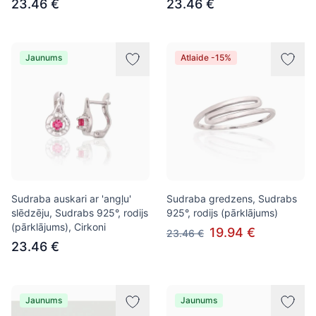
23.46 €
23.46 €
Jaunums
Atlaide -15%
Sudraba auskari ar 'angļu'
Sudraba gredzens, Sudrabs
slēdzēju, Sudrabs 925°, rodijs
925°, rodijs (pārklājums)
(pārklājums), Cirkoni
19.94 €
23.46 €
23.46 €
Jaunums
Jaunums