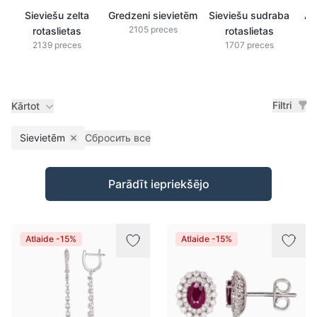
Sieviešu zelta
Gredzeni sievietēm
Sieviešu sudraba
Au
2105 preces
rotaslietas
rotaslietas
2139 preces
1707 preces
Filtri
Kārtot
Sievietēm
Сбросить все
Remove filter
Preces
Parādīt iepriekšējo
Atlaide -15%
Atlaide -15%