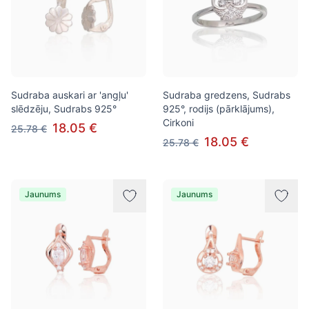
Sudraba auskari ar 'angļu'
Sudraba gredzens, Sudrabs
slēdzēju, Sudrabs 925°
925°, rodijs (pārklājums),
Cirkoni
18.05 €
25.78 €
18.05 €
25.78 €
Jaunums
Jaunums