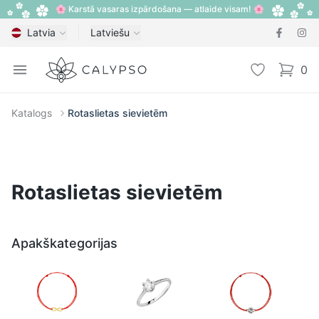
🌸 Karstā vasaras izpārdošana — atlaide visam! 🌸
Latvia
Latviešu
Calypso
Open menu
Vēlmju sarak
0
items i
Katalogs
Rotaslietas sievietēm
Rotaslietas sievietēm
Apakškategorijas