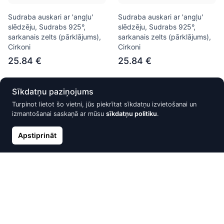
Sudraba auskari ar 'angļu'
Sudraba auskari ar 'angļu'
slēdzēju, Sudrabs 925°,
slēdzēju, Sudrabs 925°,
sarkanais zelts (pārklājums),
sarkanais zelts (pārklājums),
Cirkoni
Cirkoni
25.84 €
25.84 €
Sīkdatņu paziņojums
Jaunums
Jaunums
Turpinot lietot šo vietni, jūs piekrītat sīkdatņu izvietošanai un
izmantošanai saskaņā ar mūsu
sīkdatņu politiku
.
Apstiprināt
Sudraba auskari ar 'angļu'
Sudraba auskari ar 'angļu'
slēdzēju, Sudrabs 925°,
slēdzēju, Sudrabs 925°,
sarkanais zelts (pārklājums),
sarkanais zelts (pārklājums),