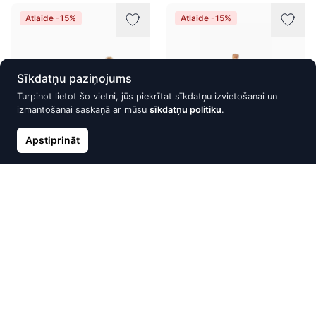
Atlaide -15%
Atlaide -15%
Sīkdatņu paziņojums
Turpinot lietot šo vietni, jūs piekrītat sīkdatņu izvietošanai un
izmantošanai saskaņā ar mūsu
sīkdatņu politiku
.
Apstiprināt
Zelta auskari-puseti,
Zelta kulons, Sarkanais Zelts
Sarkanais Zelts 585°, Opalīts
585°, rodijs (pārklājums)
168.86 €
152.69 €
198.66 €
179.63 €
Atlaide -15%
Atlaide -15%