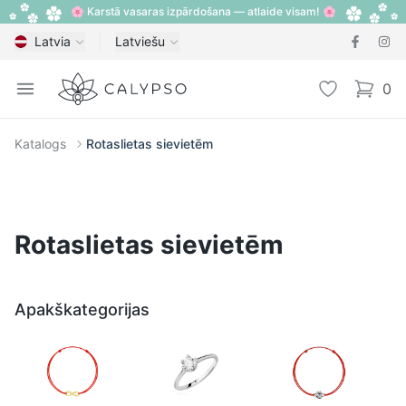
🌸 Karstā vasaras izpārdošana — atlaide visam! 🌸
Latvia
Latviešu
Calypso
Open menu
Vēlmju sarak
0
items i
Katalogs
Rotaslietas sievietēm
Rotaslietas sievietēm
Apakškategorijas