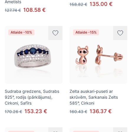
Ametists
135.00 €
158.82 €
108.58 €
127.74 €
Atlaide -10%
Atlaide -15%
Sudraba gredzens, Sudrabs
Zelta auskari-puseti ar
925°, rodijs (pārklājums),
skrūvēm, Sarkanais Zelts
Cirkoni, Safīrs
585°, Cirkoni
153.23 €
136.37 €
170.26 €
160.43 €