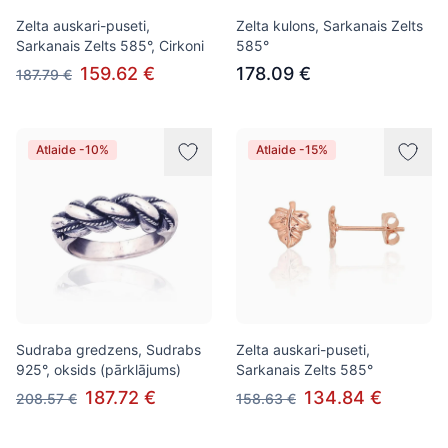
Zelta auskari-puseti,
Zelta kulons, Sarkanais Zelts
Sarkanais Zelts 585°, Cirkoni
585°
159.62 €
178.09 €
187.79 €
Atlaide -10%
Atlaide -15%
Sudraba gredzens, Sudrabs
Zelta auskari-puseti,
925°, oksids (pārklājums)
Sarkanais Zelts 585°
187.72 €
134.84 €
208.57 €
158.63 €