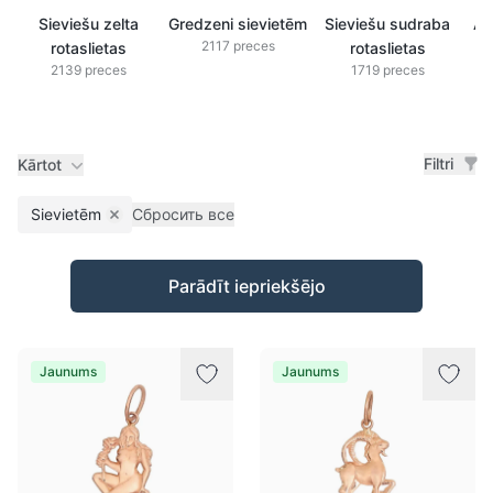
Sieviešu zelta
Gredzeni sievietēm
Sieviešu sudraba
Au
2117 preces
rotaslietas
rotaslietas
2139 preces
1719 preces
Filtri
Kārtot
Sievietēm
Сбросить все
Remove filter
Preces
Parādīt iepriekšējo
Jaunums
Jaunums