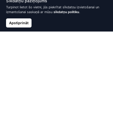
Sīkdatņu paziņojums
Turpinot lietot šo vietni, jūs piekrītat sīkdatņu izvietošanai un
izmantošanai saskaņā ar mūsu
sīkdatņu politiku
.
Apstiprināt
Zelta pīrsings, Sarkanais Zelts
Zelta pīrsings, Sarkanais Zelts
585°, Cirkoni
585°
48.28 €
44.39 €
Nav noliktavā
Nav noliktavā