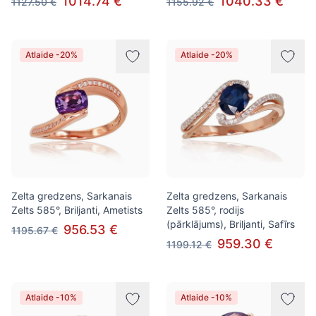
1014.74 €
1040.33 €
1127.50 €
1155.92 €
Atlaide -20%
Atlaide -20%
Zelta gredzens, Sarkanais
Zelta gredzens, Sarkanais
Zelts 585°, Briljanti, Ametists
Zelts 585°, rodijs
(pārklājums), Briljanti, Safīrs
956.53 €
1195.67 €
959.30 €
1199.12 €
Atlaide -10%
Atlaide -10%