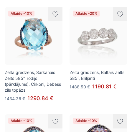
Atlaide -10%
Atlaide -20%
Zelta gredzens, Sarkanais
Zelta gredzens, Baltais Zelts
Zelts 585°, rodijs
585°, Briljanti
(pārklājums), Cirkoni, Debess
1190.81 €
1488.50 €
zils topāzs
1290.84 €
1434.26 €
Atlaide -10%
Atlaide -10%