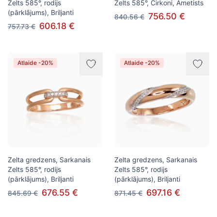
Zelts 585°, rodijs
Zelts 585°, Cirkoni, Ametists
(pārklājums), Briljanti
756.50 €
840.56 €
606.18 €
757.73 €
Atlaide -20%
Atlaide -20%
Zelta gredzens, Sarkanais
Zelta gredzens, Sarkanais
Zelts 585°, rodijs
Zelts 585°, rodijs
(pārklājums), Briljanti
(pārklājums), Briljanti
676.55 €
697.16 €
845.69 €
871.45 €