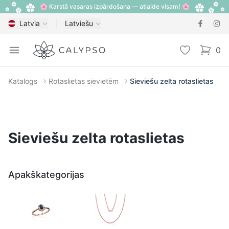
🌸 Karstā vasaras izpārdošana — atlaide visam! 🌸
Latvia
Latviešu
Calypso
Open menu
Vēlmju sarak
0
items i
Katalogs
Rotaslietas sievietēm
Sieviešu zelta rotaslietas
Sieviešu zelta rotaslietas
Apakškategorijas