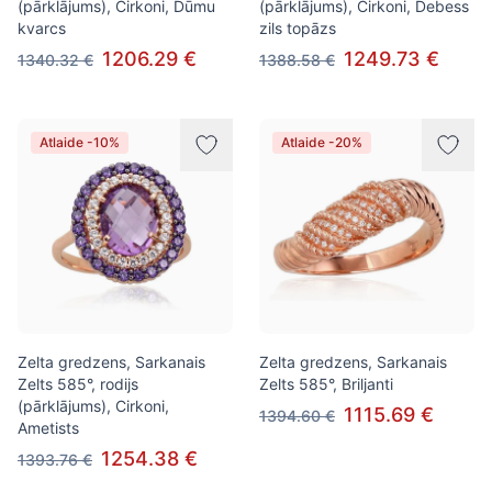
(pārklājums), Cirkoni, Dūmu
(pārklājums), Cirkoni, Debess
kvarcs
zils topāzs
1206.29 €
1249.73 €
1340.32 €
1388.58 €
Atlaide -10%
Atlaide -20%
Zelta gredzens, Sarkanais
Zelta gredzens, Sarkanais
Zelts 585°, rodijs
Zelts 585°, Briljanti
(pārklājums), Cirkoni,
1115.69 €
1394.60 €
Ametists
1254.38 €
1393.76 €