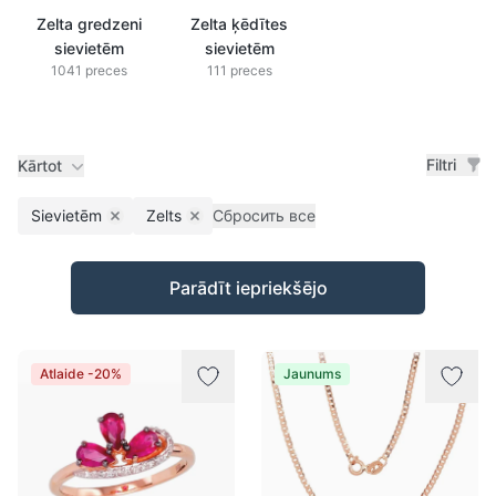
Zelta gredzeni
Zelta ķēdītes
sievietēm
sievietēm
1041 preces
111 preces
Filtri
Kārtot
Sievietēm
Zelts
Сбросить все
Remove filter
Remove filter
Preces
Parādīt iepriekšējo
Atlaide -20%
Jaunums