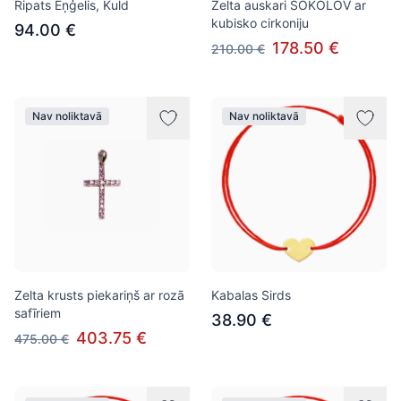
Ripats Eņģelis, Kuld
Zelta auskari SOKOLOV ar
kubisko cirkoniju
94.00 €
178.50 €
210.00 €
Nav noliktavā
Nav noliktavā
Zelta krusts piekariņš ar rozā
Kabalas Sirds
safīriem
38.90 €
403.75 €
475.00 €