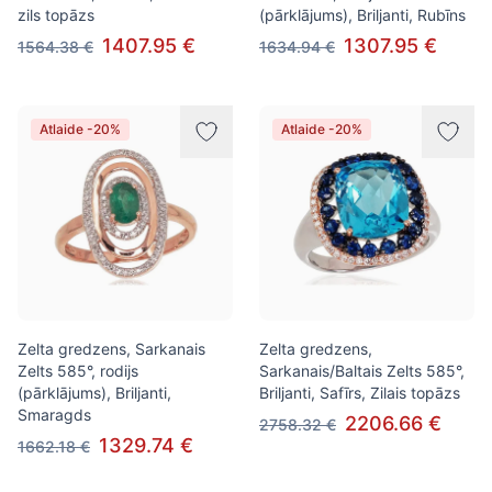
zils topāzs
(pārklājums), Briljanti, Rubīns
1407.95 €
1307.95 €
1564.38 €
1634.94 €
Atlaide -20%
Atlaide -20%
Zelta gredzens, Sarkanais
Zelta gredzens,
Zelts 585°, rodijs
Sarkanais/Baltais Zelts 585°,
(pārklājums), Briljanti,
Briljanti, Safīrs, Zilais topāzs
Smaragds
2206.66 €
2758.32 €
1329.74 €
1662.18 €