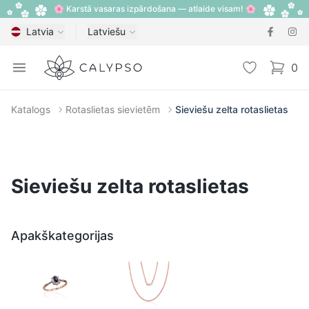
🌸 Karstā vasaras izpārdošana — atlaide visam! 🌸
Latvia
Latviešu
Calypso
Open menu
Vēlmju sarak
0
items i
Katalogs
Rotaslietas sievietēm
Sieviešu zelta rotaslietas
Sieviešu zelta rotaslietas
Apakškategorijas