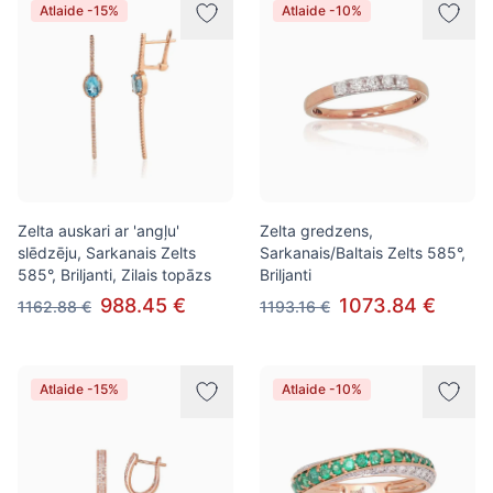
Atlaide -15%
Atlaide -10%
Zelta auskari ar 'angļu'
Zelta gredzens,
slēdzēju, Sarkanais Zelts
Sarkanais/Baltais Zelts 585°,
585°, Briljanti, Zilais topāzs
Briljanti
988.45 €
1073.84 €
1162.88 €
1193.16 €
Atlaide -15%
Atlaide -10%