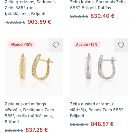
Zelta gredzens, Sarkanais
Zelta kulons, Sarkanais Zelts
Zelts 585°, rodijs
585°, Briljanti, Rubīns
(pārklājums), Briljanti
830.40 €
976.94 €
903.59 €
1003.99 €
Atlaide -15%
Atlaide -15%
Zelta auskari ar 'angļu'
Zelta auskari ar 'angļu'
slēdzēju, Dzeltenais Zelts
slēdzēju, Baltais Zelts 585°,
585°, rodijs (pārklājums),
Briljanti
Briljanti
848.57 €
998.32 €
837.28 €
985.04 €