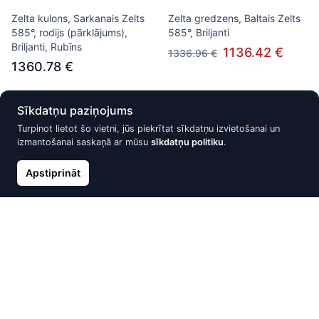
Zelta kulons, Sarkanais Zelts
Zelta gredzens, Baltais Zelts
585°, rodijs (pārklājums),
585°, Briljanti
Briljanti, Rubīns
1136.42 €
1336.96 €
1360.78 €
Sīkdatņu paziņojums
Atlaide -15%
Atlaide -10%
Turpinot lietot šo vietni, jūs piekrītat sīkdatņu izvietošanai un
izmantošanai saskaņā ar mūsu
sīkdatņu politiku
.
Apstiprināt
Zelta kulons, Sarkanais Zelts
Zelta gredzens, Sarkanais
585°, Briljanti, Ametists,
Zelts 585°, rodijs
Rodolīts
(pārklājums), Briljanti, Safīrs
1149.59 €
1245.04 €
1352.46 €
1383.37 €