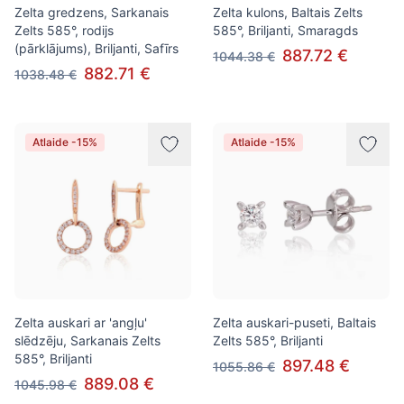
Zelta gredzens, Sarkanais
Zelta kulons, Baltais Zelts
Zelts 585°, rodijs
585°, Briljanti, Smaragds
(pārklājums), Briljanti, Safīrs
887.72 €
1044.38 €
882.71 €
1038.48 €
Atlaide -15%
Atlaide -15%
Zelta auskari ar 'angļu'
Zelta auskari-puseti, Baltais
slēdzēju, Sarkanais Zelts
Zelts 585°, Briljanti
585°, Briljanti
897.48 €
1055.86 €
889.08 €
1045.98 €