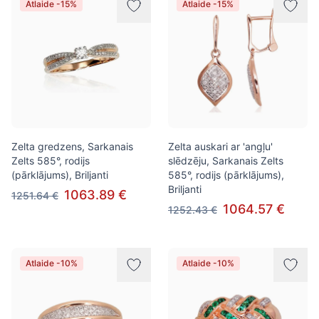
Atlaide -15%
Atlaide -15%
Zelta gredzens, Sarkanais
Zelta auskari ar 'angļu'
Zelts 585°, rodijs
slēdzēju, Sarkanais Zelts
(pārklājums), Briljanti
585°, rodijs (pārklājums),
Briljanti
1063.89 €
1251.64 €
1064.57 €
1252.43 €
Atlaide -10%
Atlaide -10%