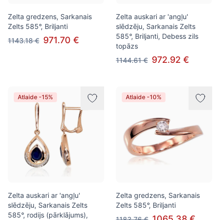
Zelta gredzens, Sarkanais
Zelta auskari ar 'angļu'
Zelts 585°, Briljanti
slēdzēju, Sarkanais Zelts
585°, Briljanti, Debess zils
971.70 €
1143.18 €
topāzs
972.92 €
1144.61 €
Atlaide -15%
Atlaide -10%
Zelta auskari ar 'angļu'
Zelta gredzens, Sarkanais
slēdzēju, Sarkanais Zelts
Zelts 585°, Briljanti
585°, rodijs (pārklājums),
1065.38 €
1183.76 €