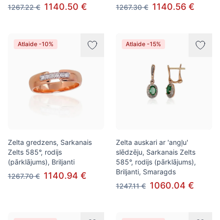
1140.50 €
1140.56 €
1267.22 €
1267.30 €
Atlaide -10%
Atlaide -15%
Zelta gredzens, Sarkanais
Zelta auskari ar 'angļu'
Zelts 585°, rodijs
slēdzēju, Sarkanais Zelts
(pārklājums), Briljanti
585°, rodijs (pārklājums),
Briljanti, Smaragds
1140.94 €
1267.70 €
1060.04 €
1247.11 €