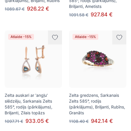
(pārklājums), Briljanti, Rubīns
585°, rodijs (pārklājums),
Briljanti, Ametists
926.22 €
1089.67 €
927.84 €
1091.58 €
Atlaide -15%
Atlaide -15%
Zelta auskari ar 'angļu'
Zelta gredzens, Sarkanais
slēdzēju, Sarkanais Zelts
Zelts 585°, rodijs
585°, rodijs (pārklājums),
(pārklājums), Briljanti, Rubīns,
Briljanti, Zilais topāzs
Granāts
933.05 €
942.14 €
1097.71 €
1108.40 €