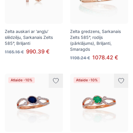
Zelta auskari ar 'angļu'
Zelta gredzens, Sarkanais
slēdzēju, Sarkanais Zelts
Zelts 585°, rodijs
585°, Briljanti
(pārklājums), Briljanti,
Smaragds
990.39 €
1165.16 €
1078.42 €
1198.24 €
Atlaide -10%
Atlaide -10%