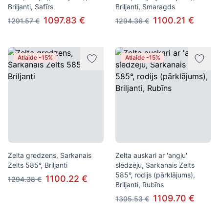
Briljanti, Safīrs
Briljanti, Smaragds
1097.83 €
1100.21 €
1291.57 €
1294.36 €
Atlaide -15%
Atlaide -15%
Zelta gredzens, Sarkanais
Zelta auskari ar 'angļu'
Zelts 585°, Briljanti
slēdzēju, Sarkanais Zelts
585°, rodijs (pārklājums),
1100.22 €
1294.38 €
Briljanti, Rubīns
1109.70 €
1305.53 €