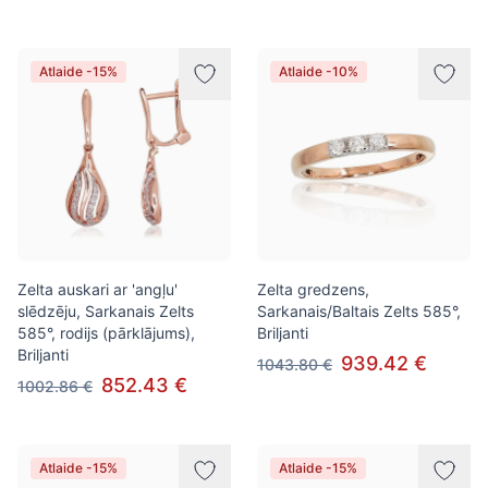
Atlaide -15%
Atlaide -10%
Zelta auskari ar 'angļu'
Zelta gredzens,
slēdzēju, Sarkanais Zelts
Sarkanais/Baltais Zelts 585°,
585°, rodijs (pārklājums),
Briljanti
Briljanti
939.42 €
1043.80 €
852.43 €
1002.86 €
Atlaide -15%
Atlaide -15%