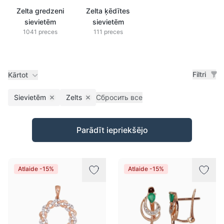
Zelta gredzeni
Zelta ķēdītes
sievietēm
sievietēm
1041 preces
111 preces
Filtri
Kārtot
Sievietēm
Zelts
Сбросить все
Remove filter
Remove filter
Preces
Parādīt iepriekšējo
Atlaide -15%
Atlaide -15%