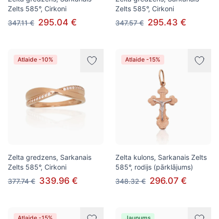
Zelts 585°, Cirkoni
Zelts 585°, Cirkoni
295.04 €
295.43 €
347.11 €
347.57 €
Atlaide -10%
Atlaide -15%
Zelta gredzens, Sarkanais
Zelta kulons, Sarkanais Zelts
Zelts 585°, Cirkoni
585°, rodijs (pārklājums)
339.96 €
296.07 €
377.74 €
348.32 €
Atlaide -15%
Jaunums