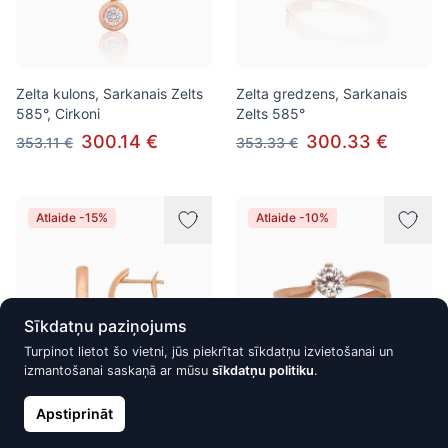
Zelta kulons, Sarkanais Zelts
Zelta gredzens, Sarkanais
585°, Cirkoni
Zelts 585°
300.14 €
300.33 €
353.11 €
353.33 €
Atlaide -15%
Atlaide -10%
Sīkdatņu paziņojums
Turpinot lietot šo vietni, jūs piekrītat sīkdatņu izvietošanai un
izmantošanai saskaņā ar mūsu
sīkdatņu politiku
.
Apstiprināt
Zelta auskari ar 'angļu'
Zelta gredzens, Sarkanais
slēdzēju, Sarkanais Zelts
Zelts 585°, Cirkoni