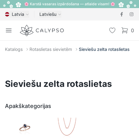
🌸 Karstā vasaras izpārdošana — atlaide visam! 🌸
Latvia
Latviešu
Calypso
Open menu
Vēlmju sarak
0
items i
Katalogs
Rotaslietas sievietēm
Sieviešu zelta rotaslietas
Sieviešu zelta rotaslietas
Apakškategorijas