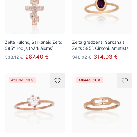
Zelta kulons, Sarkanais Zelts
Zelta gredzens, Sarkanais
585°, rodijs (pārklājums)
Zelts 585°, Cirkoni, Ametists
287.40 €
314.03 €
338.12 €
348.92 €
Atlaide -10%
Atlaide -10%