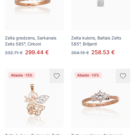
Zelta gredzens, Sarkanais
Zelta kulons, Baltais Zelts
Zelts 585°, Cirkoni
585°, Briljanti
299.44 €
258.53 €
332.71 €
304.15 €
Atlaide -15%
Atlaide -10%