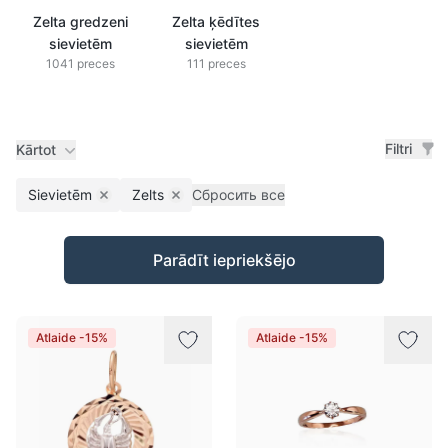
Zelta gredzeni
Zelta ķēdītes
sievietēm
sievietēm
1041 preces
111 preces
Filtri
Kārtot
Sievietēm
Zelts
Сбросить все
Remove filter
Remove filter
Preces
Parādīt iepriekšējo
Atlaide -15%
Atlaide -15%