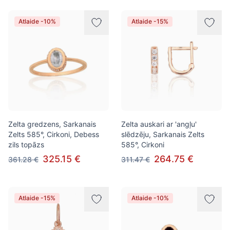
Atlaide -10%
Atlaide -15%
Zelta gredzens, Sarkanais
Zelta auskari ar 'angļu'
Zelts 585°, Cirkoni, Debess
slēdzēju, Sarkanais Zelts
zils topāzs
585°, Cirkoni
325.15 €
264.75 €
361.28 €
311.47 €
Atlaide -15%
Atlaide -10%