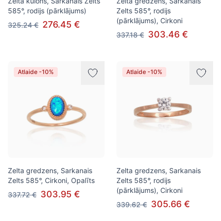
Zelta kulons, Sarkanais Zelts
Zelta gredzens, Sarkanais
585°, rodijs (pārklājums)
Zelts 585°, rodijs
(pārklājums), Cirkoni
276.45 €
325.24 €
303.46 €
337.18 €
Atlaide -10%
Atlaide -10%
Zelta gredzens, Sarkanais
Zelta gredzens, Sarkanais
Zelts 585°, Cirkoni, Opalīts
Zelts 585°, rodijs
(pārklājums), Cirkoni
303.95 €
337.72 €
305.66 €
339.62 €