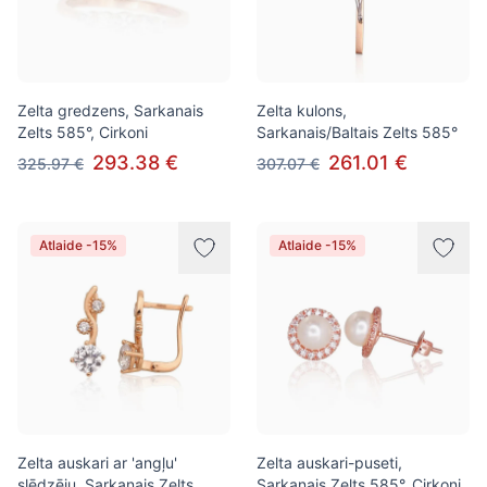
Zelta gredzens, Sarkanais
Zelta kulons,
Zelts 585°, Cirkoni
Sarkanais/Baltais Zelts 585°
293.38 €
261.01 €
325.97 €
307.07 €
Atlaide -15%
Atlaide -15%
Zelta auskari ar 'angļu'
Zelta auskari-puseti,
slēdzēju, Sarkanais Zelts
Sarkanais Zelts 585°, Cirkoni,