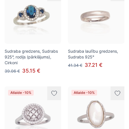
Sudraba gredzens, Sudrabs
Sudraba laulību gredzens,
925°, rodijs (pārklājums),
Sudrabs 925°
Cirkoni
37.21 €
41.34 €
35.15 €
39.06 €
Atlaide -10%
Atlaide -10%