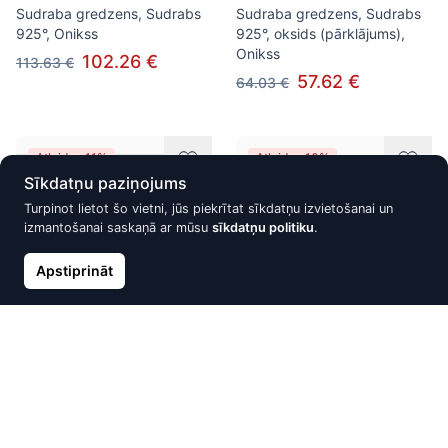
Sudraba gredzens, Sudrabs
Sudraba gredzens, Sudrabs
925°, Onikss
925°, oksids (pārklājums),
Onikss
102.26 €
113.63 €
57.62 €
64.03 €
Atlaide -11%
Atlaide -10%
Sīkdatņu paziņojums
Turpinot lietot šo vietni, jūs piekrītat sīkdatņu izvietošanai un
izmantošanai saskaņā ar mūsu
sīkdatņu politiku
.
Apstiprināt
Sudraba gredzens, Sudrabs
Sudraba gredzens, Sudrabs
925°, oksids (pārklājums),
925°, oksids (pārklājums),
Tīģeracs
Onikss
89.29 €
123.40 €
99.22 €
137.10 €