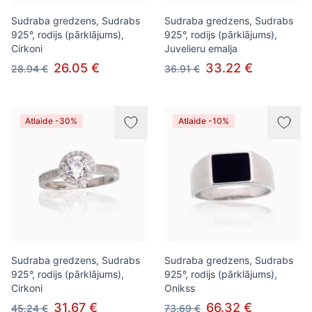
Sudraba gredzens, Sudrabs
Sudraba gredzens, Sudrabs
925°, rodijs (pārklājums),
925°, rodijs (pārklājums),
Cirkoni
Juvelieru emalja
26.05 €
33.22 €
28.94 €
36.91 €
Atlaide -30%
Atlaide -10%
Sudraba gredzens, Sudrabs
Sudraba gredzens, Sudrabs
925°, rodijs (pārklājums),
925°, rodijs (pārklājums),
Cirkoni
Onikss
31.67 €
66.32 €
45.24 €
73.69 €