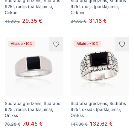
Sudraba gredzens, Sudrabs
Sudraba gredzens, Sudrabs
925°, rodijs (pārklājums),
925°, rodijs (pārklājums),
Cirkoni
Cirkoni
29.35 €
31.16 €
41.93 €
34.63 €
Atlaide -10%
Atlaide -10%
Sudraba gredzens, Sudrabs
Sudraba gredzens, Sudrabs
925°, rodijs (pārklājums),
925°, oksids (pārklājums),
Onikss
Onikss
70.45 €
132.62 €
78.28 €
147.36 €