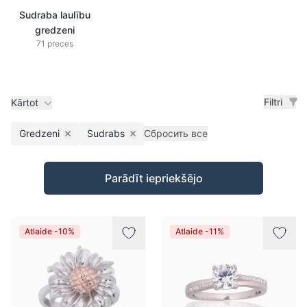
Sudraba laulību
gredzeni
71 preces
Filtri
Kārtot
Gredzeni
Sudrabs
Сбросить все
Remove filter
Remove filter
Preces
Parādīt iepriekšējo
Atlaide -10%
Atlaide -11%