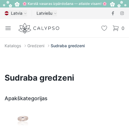
🌸 Karstā vasaras izpārdošana — atlaide visam! 🌸
Latvia
Latviešu
Calypso
Open menu
Vēlmju sarak
0
items i
Katalogs
Gredzeni
Sudraba gredzeni
Sudraba gredzeni
Apakškategorijas