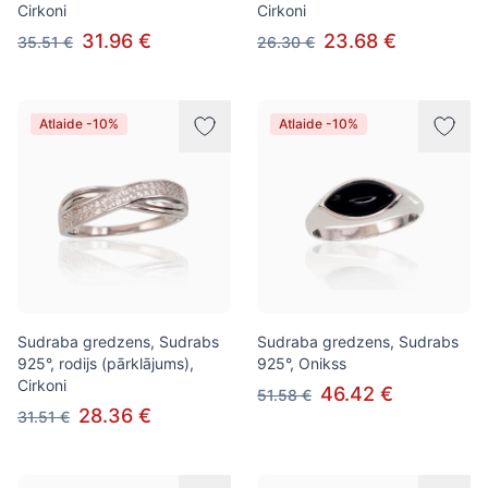
Cirkoni
Cirkoni
31.96 €
23.68 €
35.51 €
26.30 €
Atlaide -10%
Atlaide -10%
Sudraba gredzens, Sudrabs
Sudraba gredzens, Sudrabs
925°, rodijs (pārklājums),
925°, Onikss
Cirkoni
46.42 €
51.58 €
28.36 €
31.51 €