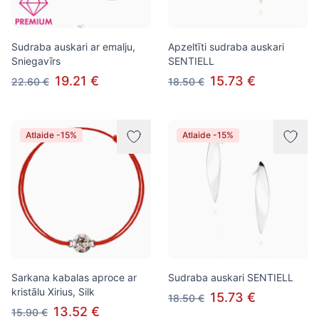
Sudraba auskari ar emalju,
Apzeltīti sudraba auskari
Sniegavīrs
SENTIELL
19.21 €
15.73 €
22.60 €
18.50 €
Atlaide -15%
Atlaide -15%
Sarkana kabalas aproce ar
Sudraba auskari SENTIELL
kristālu Xirius, Silk
15.73 €
18.50 €
13.52 €
15.90 €