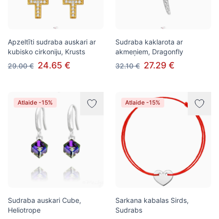
Apzeltīti sudraba auskari ar
Sudraba kaklarota ar
kubisko cirkoniju, Krusts
akmeņiem, Dragonfly
24.65 €
27.29 €
29.00 €
32.10 €
Atlaide -15%
Atlaide -15%
Sudraba auskari Cube,
Sarkana kabalas Sirds,
Heliotrope
Sudrabs