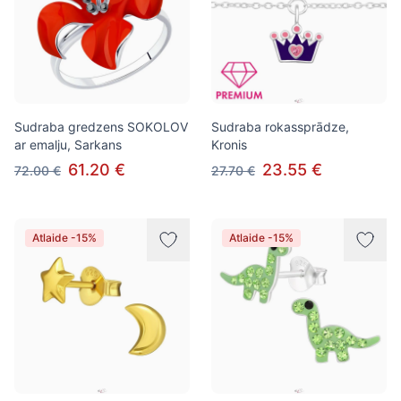
Sudraba gredzens SOKOLOV
Sudraba rokassprādze,
ar emalju, Sarkans
Kronis
61.20 €
23.55 €
72.00 €
27.70 €
Atlaide -15%
Atlaide -15%