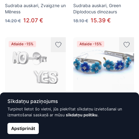
Sudraba auskari, Zvaigzne un
Sudraba auskari, Green
Mēness
Diplodocus dinozaurs
12.07 €
15.39 €
14.20 €
18.10 €
Atlaide -15%
Atlaide -15%
Sīkdatņu paziņojums
Vienkrāsaini sudraba auskari,
Sudraba auskari ALFA-KARAT
Turpinot lietot šo vietni, jūs piekrītat sīkdatņu izvietošanai un
Yes/No
ar kubisko cirkoniju, Ziedi
izmantošanai saskaņā ar mūsu
sīkdatņu politiku
.
14.45 €
105.40 €
17.00 €
124.00 €
Apstiprināt