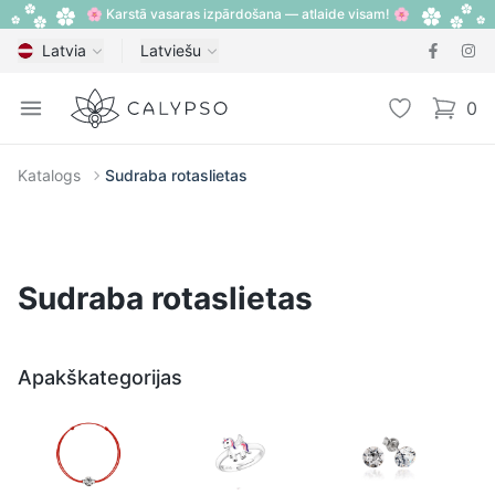
🌸 Karstā vasaras izpārdošana — atlaide visam! 🌸
Latvia
Latviešu
Calypso
Open menu
Vēlmju sarak
0
items i
Katalogs
Sudraba rotaslietas
Sudraba rotaslietas
Apakškategorijas