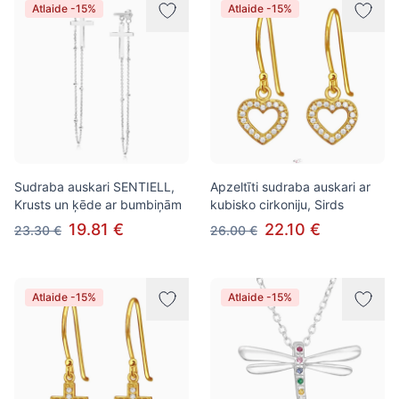
Atlaide -15%
Atlaide -15%
Sudraba auskari SENTIELL,
Apzeltīti sudraba auskari ar
Krusts un ķēde ar bumbiņām
kubisko cirkoniju, Sirds
19.81 €
22.10 €
23.30 €
26.00 €
Atlaide -15%
Atlaide -15%