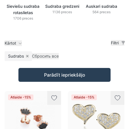
Sieviešu sudraba
Sudraba gredzeni
Auskari sudraba
S
1136 preces
564 preces
rotaslietas
1706 preces
Filtri
Kārtot
Sudrabs
Сбросить все
Remove filter
Preces
Parādīt iepriekšējo
Atlaide -15%
Atlaide -15%