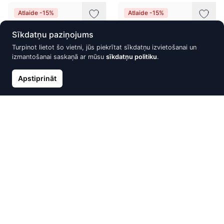
Atlaide -15%
Atlaide -15%
Sīkdatņu paziņojums
Turpinot lietot šo vietni, jūs piekrītat sīkdatņu izvietošanai un
izmantošanai saskaņā ar mūsu
sīkdatņu politiku
.
Apstiprināt
Zelta kulons, Sarkanais Zelts
Zelta kulons, Sarkanais Zelts
585°, Cirkoni
585°, Cirkoni
119.46 €
100.28 €
140.54 €
117.98 €
Atlaide -15%
Atlaide -15%