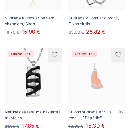
Sudraba kulons ar baltiem
Sudraba kulons ar cirkonu,
cirkoniem, Sirds
Divas sirdis
15.90 €
28.82 €
18.70 €
33.90 €
Atlaide -15%
Atlaide -15%
Nerūsējošā tērauda kaklarota
Kulons sudrabā ar SOKOLOV
rakstaina
emalju, "Papēdis"
17.85 €
15.30 €
21.00 €
18.00 €