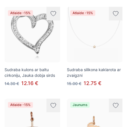
Atlaide -15%
Atlaide -15%
Sudraba kulons ar baltu
Sudraba silikona kaklarota ar
cirkoniju, Jauka dobja sirds
zvaigzni
12.16 €
12.75 €
14.30 €
15.00 €
Atlaide -15%
Jaunums