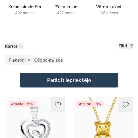
Kuloni sievietēm
Zelta kuloni
Vārda kuloni
S
482 preces
427 preces
105 preces
Filtri
Kārtot
Piekariņi
Сбросить все
Remove filter
Preces
Parādīt iepriekšējo
Atlaide -15%
Atlaide -15%