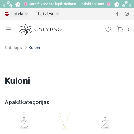
🌸 Karstā vasaras izpārdošana — atlaide visam! 🌸
Latvia
Latviešu
Calypso
Open menu
Vēlmju sarak
0
items i
Katalogs
Kuloni
Kuloni
Apakškategorijas