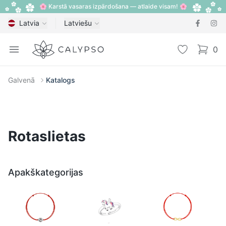
🌸 Karstā vasaras izpārdošana — atlaide visam! 🌸
Latvia
Latviešu
Calypso
Open menu
Vēlmju sarak
0
items i
Galvenā
Katalogs
Rotaslietas
Apakškategorijas