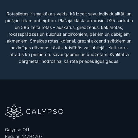
Rotaslietas ir smalkākais veids, kā izcelt savu individualitāti un
piešķirt tēlam pabeigtību. Plašajā klāstā atradīsiet 925 sudraba
un 585 zelta rotas – auskarus, gredzenus, kaklarotas,
rokassprādzes un kulonus ar cirkoniem, pērlēm un dabīgiem
akmeņiem. Smalkas rotas ikdienai, grezni akcenti svētkiem un
nozīmīgas dāvanas kāzās, kristībās vai jubilejā – šeit katrs
atradīs ko piemērotu savai gaumei un budžetam. Kvalitatīvi
dārgmetāli nodrošina, ka rota priecēs ilgus gadus.
Calypso OÜ
Reg. nr: 14794707