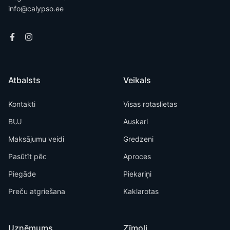
info@calypso.ee
Atbalsts
Veikals
Kontakti
Visas rotaslietas
BUJ
Auskari
Maksājumu veidi
Gredzeni
Pasūtīt pēc
Aproces
Piegāde
Piekariņi
Preču atgriešana
Kaklarotas
Uzņēmums
Zīmoli