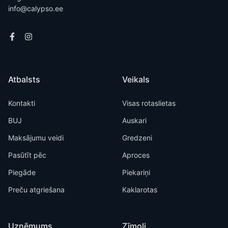
info@calypso.ee
Atbalsts
Veikals
Kontakti
Visas rotaslietas
BUJ
Auskari
Maksājumu veidi
Gredzeni
Pasūtīt pēc
Aproces
Piegāde
Piekariņi
Preču atgriešana
Kaklarotas
Uzņēmums
Zīmoli