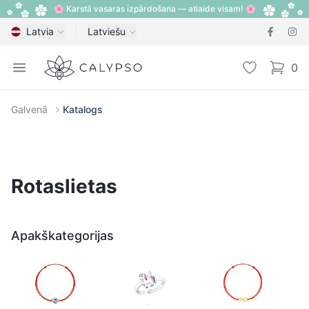
🌸 Karstā vasaras izpārdošana — atlaide visam! 🌸
Latvia
Latviešu
Calypso
Open menu
Vēlmju sarak
0
items i
Galvenā
Katalogs
Rotaslietas
Apakškategorijas