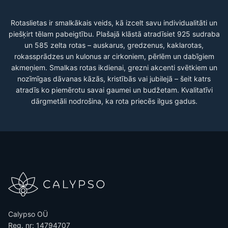
Rotaslietas ir smalkākais veids, kā izcelt savu individualitāti un
piešķirt tēlam pabeigtību. Plašajā klāstā atradīsiet 925 sudraba
un 585 zelta rotas – auskarus, gredzenus, kaklarotas,
rokassprādzes un kulonus ar cirkoniem, pērlēm un dabīgiem
akmeņiem. Smalkas rotas ikdienai, grezni akcenti svētkiem un
nozīmīgas dāvanas kāzās, kristībās vai jubilejā – šeit katrs
atradīs ko piemērotu savai gaumei un budžetam. Kvalitatīvi
dārgmetāli nodrošina, ka rota priecēs ilgus gadus.
Calypso OÜ
Reg. nr: 14794707