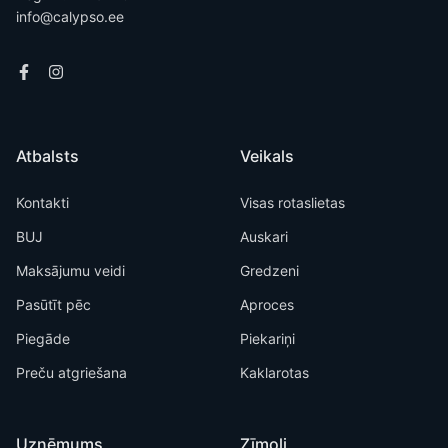
info@calypso.ee
Atbalsts
Veikals
Kontakti
Visas rotaslietas
BUJ
Auskari
Maksājumu veidi
Gredzeni
Pasūtīt pēc
Aproces
Piegāde
Piekariņi
Preču atgriešana
Kaklarotas
Uzņēmums
Zīmoli