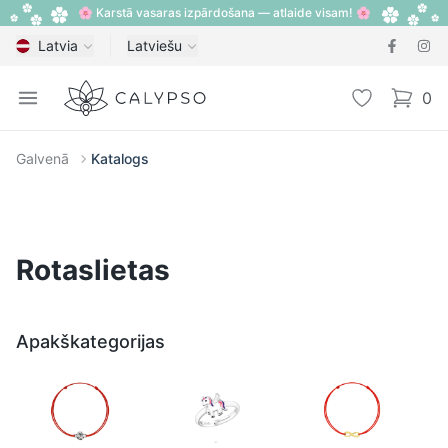
🌸 Karstā vasaras izpārdošana — atlaide visam! 🌸
Latvia
Latviešu
Calypso
Open menu
Vēlmju sarak
0
items i
Galvenā
Katalogs
Rotaslietas
Apakškategorijas