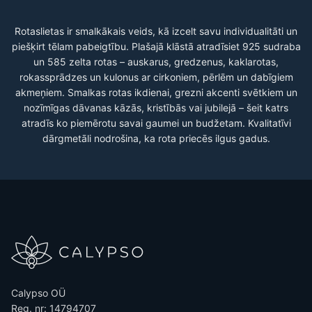
Rotaslietas ir smalkākais veids, kā izcelt savu individualitāti un
piešķirt tēlam pabeigtību. Plašajā klāstā atradīsiet 925 sudraba
un 585 zelta rotas – auskarus, gredzenus, kaklarotas,
rokassprādzes un kulonus ar cirkoniem, pērlēm un dabīgiem
akmeņiem. Smalkas rotas ikdienai, grezni akcenti svētkiem un
nozīmīgas dāvanas kāzās, kristībās vai jubilejā – šeit katrs
atradīs ko piemērotu savai gaumei un budžetam. Kvalitatīvi
dārgmetāli nodrošina, ka rota priecēs ilgus gadus.
Calypso OÜ
Reg. nr: 14794707