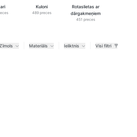
ari
Kuloni
Rotaslietas ar
Rotaslieta
reces
489 preces
dārgakmeņiem
briljanti
451 preces
433 prec
Zīmols
Materiāls
Ieliktnis
Visi filtri