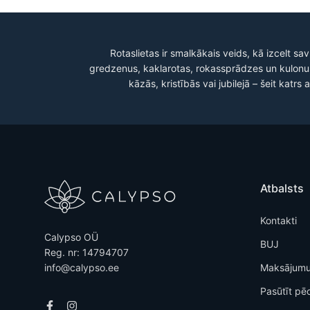
Rotaslietas ir smalkākais veids, kā izcelt sa
gredzenus, kaklarotas, rokassprādzes un kulonu
kāzās, kristībās vai jubilejā – šeit kat
Atbalsts
Kontakti
Calypso OÜ
BUJ
Reg. nr: 14794707
info@calypso.ee
Maksājumu
Pasūtīt pē