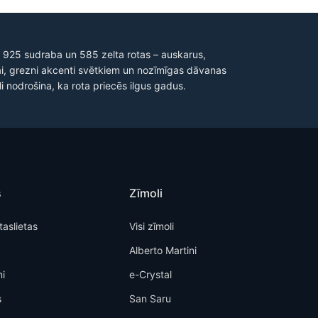
iet 925 sudraba un 585 zelta rotas – auskarus,
i, grezni akcenti svētkiem un nozīmīgas dāvanas
i nodrošina, ka rota priecēs ilgus gadus.
s
Zīmoli
taslietas
Visi zīmoli
Alberto Martini
i
e-Crystal
s
San Saru