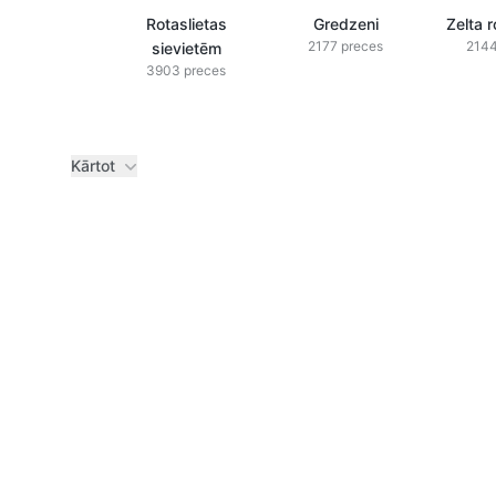
Rotaslietas
Gredzeni
Zelta r
2177 preces
2144
sievietēm
3903 preces
Kārtot
Preces