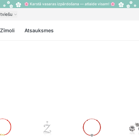
🌸 Karstā vasaras izpārdošana — atlaide visam! 🌸
tviešu
Zīmoli
Atsauksmes