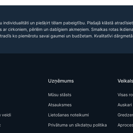
vu individualitāti un piešķirt tēlam pabeigtību. Plašajā klāstā atradīs
s ar cirkoniem, pērlēm un dabīgiem akmeņiem. Smalkas rotas ikdiena
rs atradīs ko piemērotu savai gaumei un budžetam. Kvalitatīvi dārgmetāl
Uzņēmums
Veikal
Mūsu stāsts
Visas ro
Atsauksmes
Auskari
 veidi
Lietošanas noteikumi
Gredzen
c
Privātuma un sīkdatņu politika
Aproce