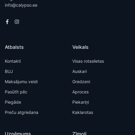
info@calypso.ee
Atbalsts
Veikals
Kontakti
Visas rotaslietas
BUJ
Auskari
Maksājumu veidi
Gredzeni
Pasūtīt pēc
Aproces
Piegāde
Piekariņi
Preču atgriešana
Kaklarotas
Uzņēmums
Zīmoli