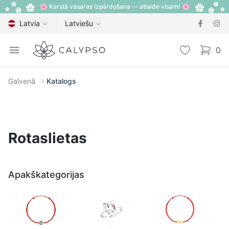
🌸 Karstā vasaras izpārdošana — atlaide visam! 🌸
Latvia
Latviešu
Calypso
Open menu
Vēlmju sarak
0
items i
Galvenā
Katalogs
Rotaslietas
Apakškategorijas