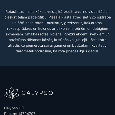
Rotaslietas ir smalkākais veids, kā izcelt savu individualitāti un
piešķirt tēlam pabeigtību. Plašajā klāstā atradīsiet 925 sudraba
un 585 zelta rotas – auskarus, gredzenus, kaklarotas,
rokassprādzes un kulonus ar cirkoniem, pērlēm un dabīgiem
akmeņiem. Smalkas rotas ikdienai, grezni akcenti svētkiem un
nozīmīgas dāvanas kāzās, kristībās vai jubilejā – šeit katrs
atradīs ko piemērotu savai gaumei un budžetam. Kvalitatīvi
dārgmetāli nodrošina, ka rota priecēs ilgus gadus.
Calypso OÜ
Reg. nr: 14794707