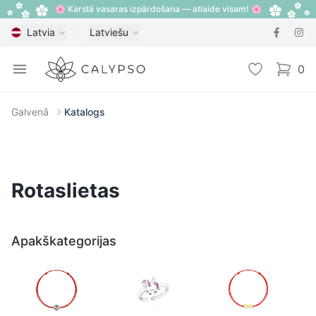
🌸 Karstā vasaras izpārdošana — atlaide visam! 🌸
Latvia
Latviešu
Calypso
Open menu
Vēlmju sarak
0
items i
Galvenā
Katalogs
Rotaslietas
Apakškategorijas