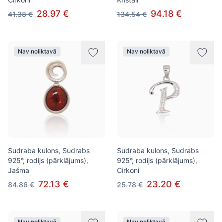
28.97 €
94.18 €
41.38 €
134.54 €
Nav noliktavā
Nav noliktavā
Sudraba kulons, Sudrabs
Sudraba kulons, Sudrabs
925°, rodijs (pārklājums),
925°, rodijs (pārklājums),
Jašma
Cirkoni
72.13 €
23.20 €
84.86 €
25.78 €
Nav noliktavā
Nav noliktavā