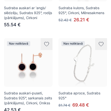
Sudraba auskari ar 'angļu'
Sudraba kulons, Sudrabs
slēdzēju, Sudrabs 925°, rodijs
925°, Cirkoni, Mēnesakmens
(pārklājums), Cirkoni
26.21 €
52.42 €
55.54 €
Nav noliktavā
Nav noliktavā
Sudraba auskari-puseti,
Sudraba aproce, Sudrabs
Sudrabs 925°, sarkanais zelts
925°
(pārklājums), Cirkoni, Onikss
69.48 €
81.74 €
42.53 €