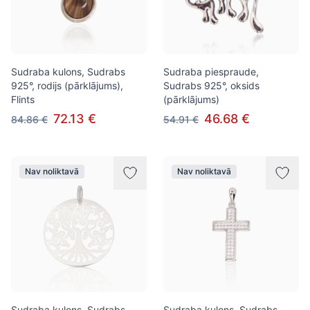
Sudraba kulons, Sudrabs
Sudraba piespraude,
925°, rodijs (pārklājums),
Sudrabs 925°, oksids
Flints
(pārklājums)
72.13 €
46.68 €
84.86 €
54.91 €
Nav noliktavā
Nav noliktavā
Sudraba kulons, Sudrabs
Sudraba kulons, Sudrabs