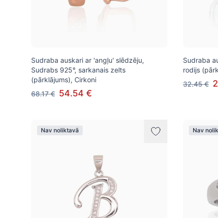
Sudraba auskari ar 'angļu' slēdzēju,
Sudraba au
Sudrabs 925°, sarkanais zelts
rodijs (pār
(pārklājums), Cirkoni
2
32.45 €
54.54 €
68.17 €
Nav noliktavā
Nav noli