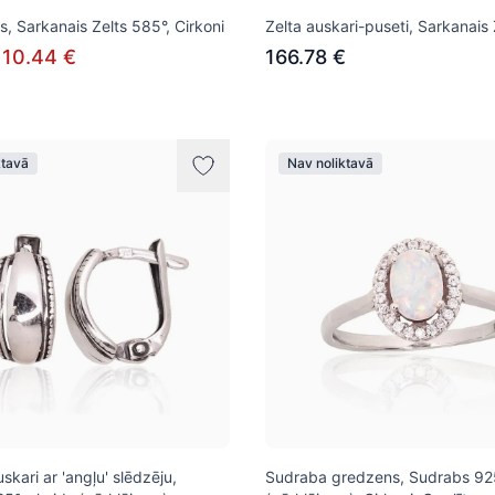
s, Sarkanais Zelts 585°, Cirkoni
Zelta auskari-puseti, Sarkanais
110.44 €
166.78 €
ktavā
Nav noliktavā
kari ar 'angļu' slēdzēju,
Sudraba gredzens, Sudrabs 925°