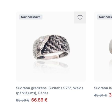
Nav noliktavā
Nav noli
Sudraba gredzens, Sudrabs 925°, oksids
Sudraba la
(pārklājums), Pērles
3
49.61 €
66.86 €
83.58 €