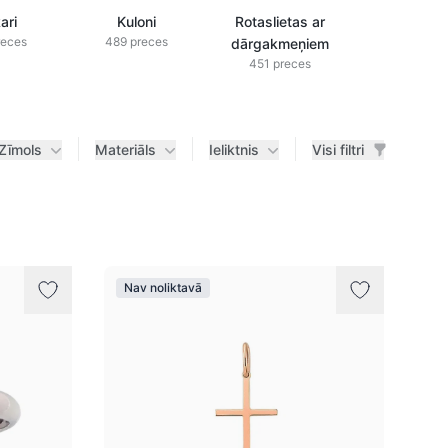
ari
Kuloni
Rotaslietas ar
Rotaslieta
reces
489 preces
dārgakmeņiem
briljanti
451 preces
433 prec
Zīmols
Materiāls
Ieliktnis
Visi filtri
Nav noliktavā