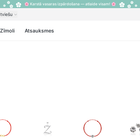
🌸 Karstā vasaras izpārdošana — atlaide visam! 🌸
tviešu
Zīmoli
Atsauksmes