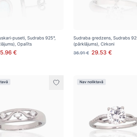
skari-puseti, Sudrabs 925°,
Sudraba gredzens, Sudrabs 925°
klājums), Opalīts
(pārklājums), Cirkoni
5.96 €
29.53 €
36.91 €
ktavā
Nav noliktavā