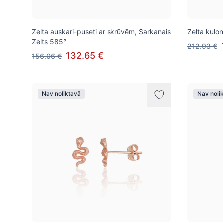
Zelta auskari-puseti ar skrūvēm, Sarkanais
Zelta kulo
Zelts 585°
212.93 €
132.65 €
156.06 €
Nav noliktavā
Nav noli