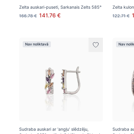
Zelta auskari-puseti, Sarkanais Zelts 585°
Zelta kulon
141.76 €
166.78 €
122.71 €
Nav noliktavā
Nav noli
Sudraba auskari ar 'angļu' slēdzēju,
Sudraba aus