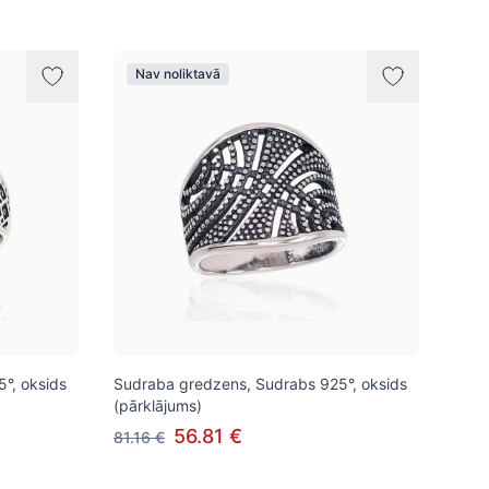
Nav noliktavā
°, oksids
Sudraba gredzens, Sudrabs 925°, oksids
(pārklājums)
56.81 €
81.16 €