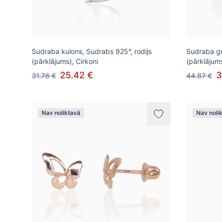
Sudraba kulons, Sudrabs 925°, rodijs
Sudraba gr
(pārklājums), Cirkoni
(pārklājums
25.42 €
3
31.76 €
44.87 €
Nav noliktavā
Nav noli