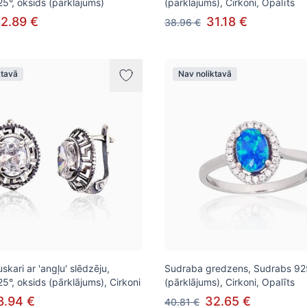
5°, oksids (pārklājums)
(pārklājums), Cirkoni, Opalīts
2.89 €
31.18 €
38.96 €
ktavā
Nav noliktavā
kari ar 'angļu' slēdzēju,
Sudraba gredzens, Sudrabs 925°
5°, oksids (pārklājums), Cirkoni
(pārklājums), Cirkoni, Opalīts
8.94 €
32.65 €
40.81 €