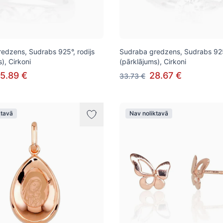
edzens, Sudrabs 925°, rodijs
Sudraba gredzens, Sudrabs 925°
), Cirkoni
(pārklājums), Cirkoni
5.89 €
28.67 €
33.73 €
ktavā
Nav noliktavā