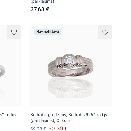
(pārklājums)
37.63 €
Nav noliktavā
, rodijs
Sudraba gredzens, Sudrabs 925°, rodijs
(pārklājums), Cirkoni
50.39 €
59.28 €