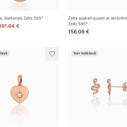
ns, Sarkanais Zelts 585°
Zelta auskari-puseti ar skrūvēm
Zelts 585°
191.64 €
156.06 €
ktavā
Nav noliktavā