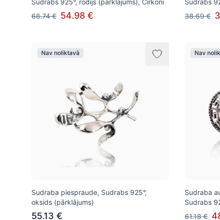
Sudrabs 925°, rodijs (pārklājums), Cirkoni
Sudrabs 92
54.98 €
3
68.74 €
38.69 €
Nav noliktavā
Nav noli
Sudraba piespraude, Sudrabs 925°,
Sudraba aus
oksids (pārklājums)
Sudrabs 92
55.13 €
4
61.18 €