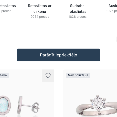
otaslietas
Rotaslietas ar
Sudraba
Ausk
 preces
1076 p
cirkonu
rotaslietas
2054 preces
1838 preces
Parādīt iepriekšējo
ktavā
Nav noliktavā