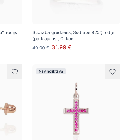
, rodijs
Sudraba gredzens, Sudrabs 925°, rodijs
(pārklājums), Cirkoni
31.99 €
40.00 €
Nav noliktavā