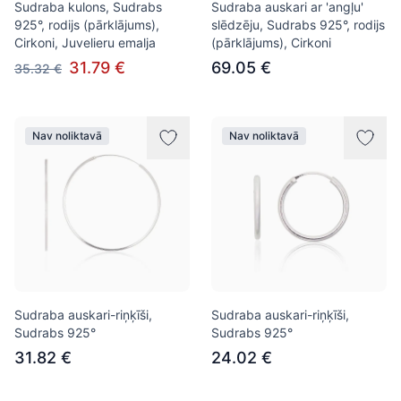
Sudraba kulons, Sudrabs
Sudraba auskari ar 'angļu'
925°, rodijs (pārklājums),
slēdzēju, Sudrabs 925°, rodijs
Cirkoni, Juvelieru emalja
(pārklājums), Cirkoni
31.79 €
69.05 €
35.32 €
Nav noliktavā
Nav noliktavā
Sudraba auskari-riņķīši,
Sudraba auskari-riņķīši,
Sudrabs 925°
Sudrabs 925°
31.82 €
24.02 €