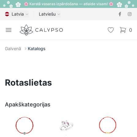
🌸 Karstā vasaras izpārdošana — atlaide visam! 🌸
Latvia
Latviešu
Calypso
Open menu
Vēlmju sarak
0
items i
Galvenā
Katalogs
Rotaslietas
Apakškategorijas