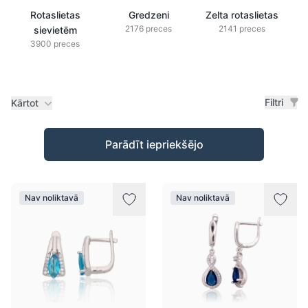
Rotaslietas
Gredzeni
Zelta rotaslietas
2176 preces
2141 preces
sievietēm
3900 preces
Filtri
Kārtot
Preces
Parādīt iepriekšējo
Nav noliktavā
Nav noliktavā