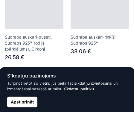
Sudraba auskari-puseti,
Sudraba auskari-riņķīši,
Sudrabs 925°, rodijs
Sudrabs 925°
(pārklājums), Cirkoni
38.06 €
26.58 €
Sīkdatņu paziņojums
Nav noliktavā
Nav noliktavā
Turpinot lietot šo vietni, jūs piekrītat sīkdatņu izvietošanai un
izmantošanai saskaņā ar mūsu
sīkdatņu politiku
.
Apstiprināt