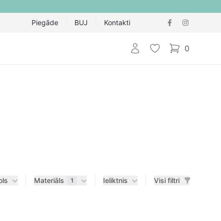
Piegāde
BUJ
Kontakti
Pieteikties
Vēlmju saraksts
0
items in cart,
ols
Materiāls
Ieliktnis
Visi filtri
1