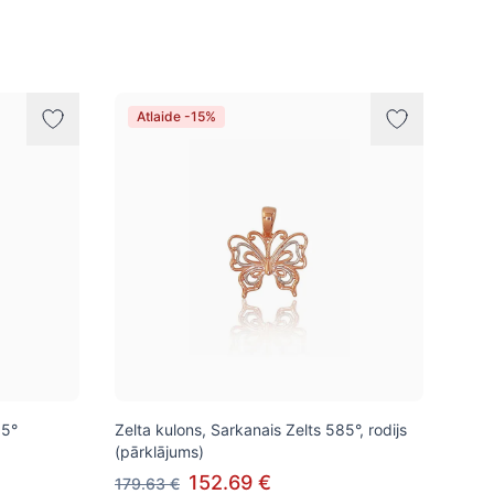
Atlaide -15%
85°
Zelta kulons, Sarkanais Zelts 585°, rodijs
(pārklājums)
152.69 €
179.63 €