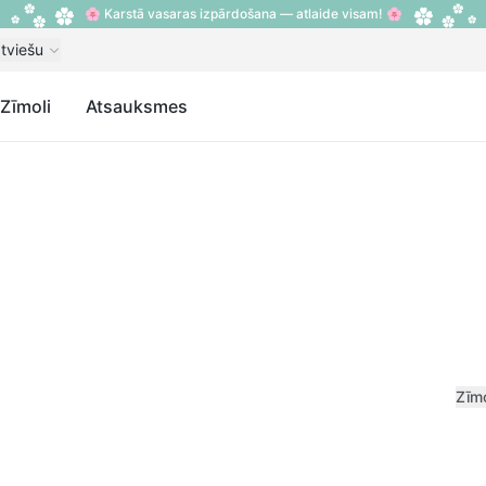
🌸 Karstā vasaras izpārdošana — atlaide visam! 🌸
tviešu
Zīmoli
Atsauksmes
Zīm