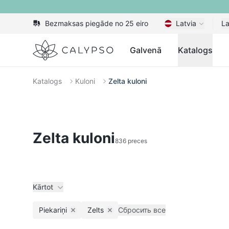
Bezmaksas piegāde no 25 eiro
Latvia
La
Calypso
Galvenā
Katalogs
Katalogs
Kuloni
Zelta kuloni
Zelta kuloni
836 preces
Kārtot
Piekariņi
Zelts
Сбросить все
Remove filter
Remove filter