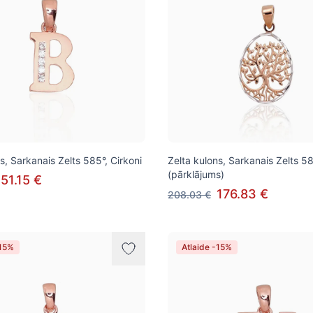
s, Sarkanais Zelts 585°, Cirkoni
Zelta kulons, Sarkanais Zelts 58
(pārklājums)
151.15 €
176.83 €
208.03 €
-15%
Atlaide -15%