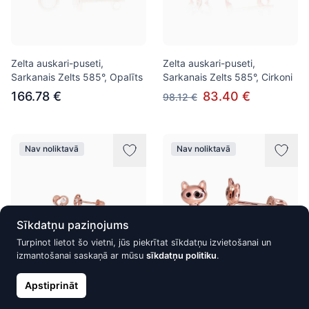
Zelta auskari-puseti,
Zelta auskari-puseti,
Sarkanais Zelts 585°, Opalīts
Sarkanais Zelts 585°, Cirkoni
166.78 €
83.40 €
98.12 €
Nav noliktavā
Nav noliktavā
Sīkdatņu paziņojums
Turpinot lietot šo vietni, jūs piekrītat sīkdatņu izvietošanai un
izmantošanai saskaņā ar mūsu
sīkdatņu politiku
.
Apstiprināt
Zelta auskari-puseti ar
Zelta auskari-puseti ar
skrūvēm, Sarkanais Zelts
skrūvēm, Sarkanais Zelts