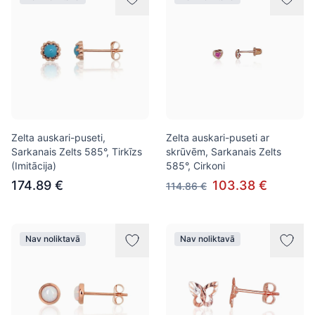
Zelta auskari-puseti,
Zelta auskari-puseti ar
Sarkanais Zelts 585°, Tirkīzs
skrūvēm, Sarkanais Zelts
(Imitācija)
585°, Cirkoni
174.89 €
103.38 €
114.86 €
Nav noliktavā
Nav noliktavā