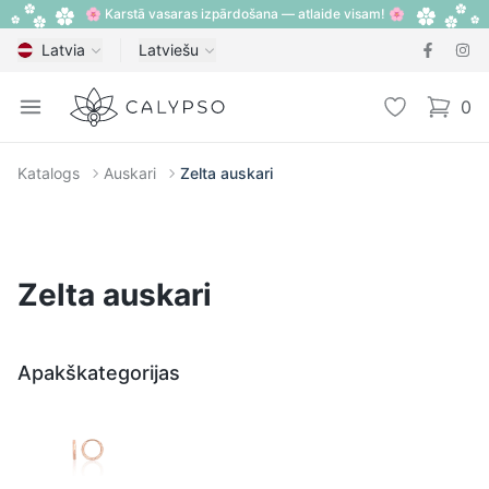
🌸 Karstā vasaras izpārdošana — atlaide visam! 🌸
Latvia
Latviešu
Calypso
Open menu
Vēlmju sarak
0
items i
Katalogs
Auskari
Zelta auskari
Zelta auskari
Apakškategorijas