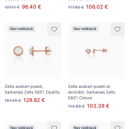
96.40 €
106.02 €
107.11 €
117.80 €
Nav noliktavā
Nav noliktavā
Zelta auskari-puseti,
Zelta auskari-puseti ar
Sarkanais Zelts 585°, Opalīts
skrūvēm, Sarkanais Zelts
585°, Cirkoni
128.82 €
151.55 €
103.38 €
114.86 €
Nav noliktavā
Nav noliktavā