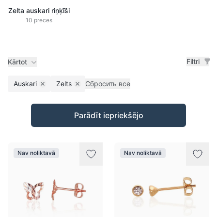
Zelta auskari riņķīši
10 preces
Filtri
Kārtot
Auskari
Zelts
Сбросить все
Remove filter
Remove filter
Preces
Parādīt iepriekšējo
Nav noliktavā
Nav noliktavā