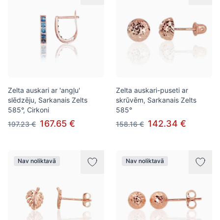
Zelta auskari ar 'angļu'
Zelta auskari-puseti ar
slēdzēju, Sarkanais Zelts
skrūvēm, Sarkanais Zelts
585°, Cirkoni
585°
167.65 €
142.34 €
197.23 €
158.16 €
Nav noliktavā
Nav noliktavā