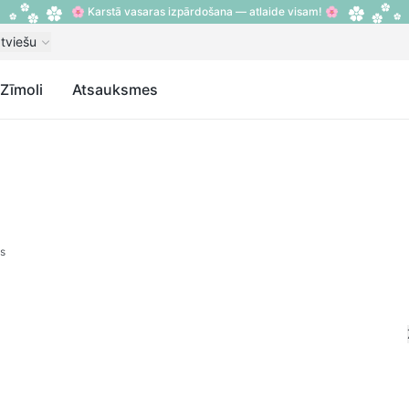
🌸 Karstā vasaras izpārdošana — atlaide visam! 🌸
tviešu
Zīmoli
Atsauksmes
s