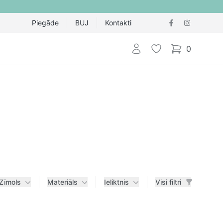
Piegāde
BUJ
Kontakti
Pieteikties
Vēlmju saraksts
0
items in cart,
Zīmols
Materiāls
Ieliktnis
Visi filtri