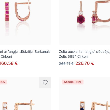
ri ar 'angļu' slēdzēju, Sarkanais
Zelta auskari ar 'angļu' slēdzēju
 Cirkoni
Zelts 585°, Cirkoni
160.58 €
226.70 €
266.71 €
-15%
Atlaide -15%