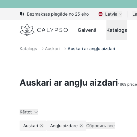
Bezmaksas piegāde no 25 eiro
Latvia
La
Calypso
Galvenā
Katalogs
Katalogs
Auskari
Auskari ar angļu aizdari
Auskari ar angļu aizdari
1869 prece
Kārtot
Auskari
Angļu aizdare
Сбросить все
Remove filter
Remove filter