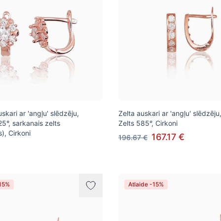
kari ar 'angļu' slēdzēju,
Zelta auskari ar 'angļu' slēdzēju
5°, sarkanais zelts
Zelts 585°, Cirkoni
), Cirkoni
167.17 €
196.67 €
-15%
Atlaide -15%