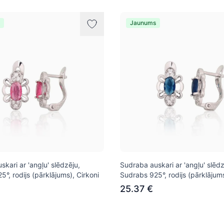
Jaunums
kari ar 'angļu' slēdzēju,
Sudraba auskari ar 'angļu' slēdz
°, rodijs (pārklājums), Cirkoni
Sudrabs 925°, rodijs (pārklājums
25.37 €