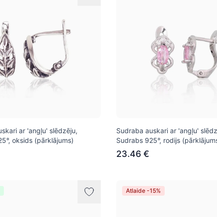
kari ar 'angļu' slēdzēju,
Sudraba auskari ar 'angļu' slēdz
5°, oksids (pārklājums)
Sudrabs 925°, rodijs (pārklājums
23.46 €
Atlaide -15%