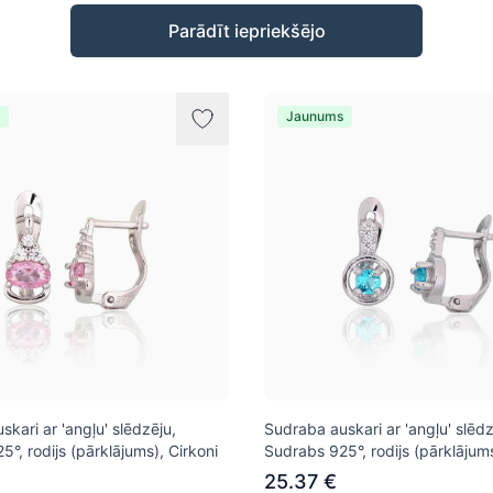
Parādīt iepriekšējo
Jaunums
kari ar 'angļu' slēdzēju,
Sudraba auskari ar 'angļu' slēdz
°, rodijs (pārklājums), Cirkoni
Sudrabs 925°, rodijs (pārklājums
25.37 €