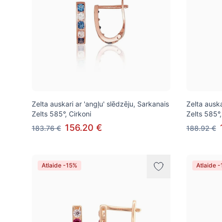
Zelta auskari ar 'angļu' slēdzēju, Sarkanais
Zelta auska
Zelts 585°, Cirkoni
Zelts 585°,
156.20 €
183.76 €
188.92 €
Atlaide -15%
Atlaide 