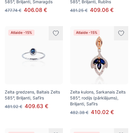
585°, Briljanti, Smaragds
585°, Briljanti, Rubīns
406.08 €
409.06 €
477.74 €
481.25 €
Atlaide -15%
Atlaide -15%
Zelta gredzens, Baltais Zelts
Zelta kulons, Sarkanais Zelts
585°, Briljanti, Safīrs
585°, rodijs (pārklājums),
Briljanti, Safīrs
409.63 €
481.92 €
410.02 €
482.38 €