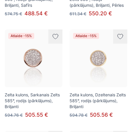
Briljanti, Safīrs
(pārklājums), Briljanti, Pērles
488.54 €
550.20 €
574.75 €
611.34 €
Atlaide -15%
Atlaide -15%
Zelta kulons, Sarkanais Zelts
Zelta kulons, Dzeltenais Zelts
585°, rodijs (pārklājums),
585°, rodijs (pārklājums),
Briljanti
Briljanti
505.55 €
505.56 €
594.76 €
594.78 €