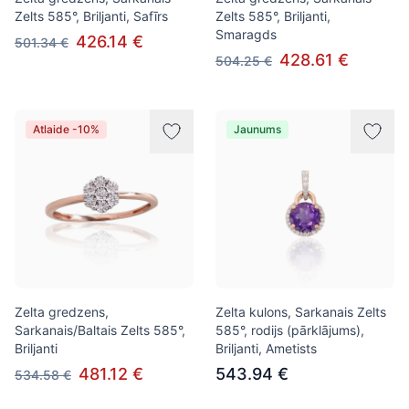
Zelts 585°, Briljanti, Safīrs
Zelts 585°, Briljanti,
Smaragds
426.14 €
501.34 €
428.61 €
504.25 €
Atlaide -10%
Jaunums
Zelta gredzens,
Zelta kulons, Sarkanais Zelts
Sarkanais/Baltais Zelts 585°,
585°, rodijs (pārklājums),
Briljanti
Briljanti, Ametists
481.12 €
543.94 €
534.58 €