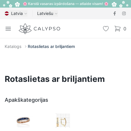
🌸 Karstā vasaras izpārdošana — atlaide visam! 🌸
Latvia
Latviešu
Calypso
Open menu
Vēlmju sarak
0
items i
Katalogs
Rotaslietas ar briljantiem
Rotaslietas ar briljantiem
Apakškategorijas