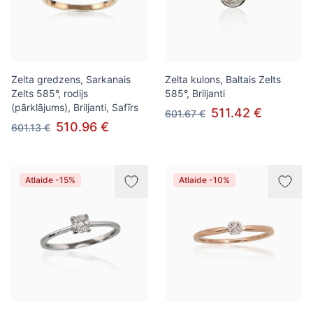
Zelta gredzens, Sarkanais
Zelta kulons, Baltais Zelts
Zelts 585°, rodijs
585°, Briljanti
(pārklājums), Briljanti, Safīrs
511.42 €
601.67 €
510.96 €
601.13 €
Atlaide -15%
Atlaide -10%