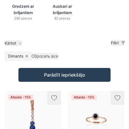
Gredzeni ar
Auskari ar
briljantiem
briljantiem
290 preces
82 preces
Filtri
Kārtot
Dimants
Сбросить все
Remove filter
Preces
Parādīt iepriekšējo
Atlaide -15%
Atlaide -15%