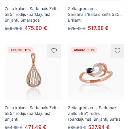
Zelta kulons, Sarkanais Zelts
Zelta gredzens,
585°, rodijs (pārklājums),
Sarkanais/Baltais Zelts 585°,
Briljanti, Smaragds
Briljanti
475.80 €
517.88 €
559.76 €
575.42 €
Atlaide -15%
Atlaide -10%
Zelta kulons, Sarkanais Zelts
Zelta gredzens, Sarkanais
585°, rodijs (pārklājums),
Zelts 585°, rodijs
Briljanti
(pārklājums), Briljanti, Safīrs
471.49 €
527.94 €
554.69 €
586.60 €