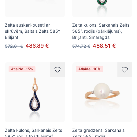
Zelta auskari-puseti ar
Zelta kulons, Sarkanais Zelts
skrūvēm, Baltais Zelts 585°,
585°, rodijs (pārklājums),
Briljanti
Briljanti, Smaragds
486.89 €
488.51 €
572.81 €
574.72 €
Atlaide -15%
Atlaide -10%
Zelta kulons, Sarkanais Zelts
Zelta gredzens, Sarkanais
585°, rodijs (pārklājums),
Zelts 585°, rodijs