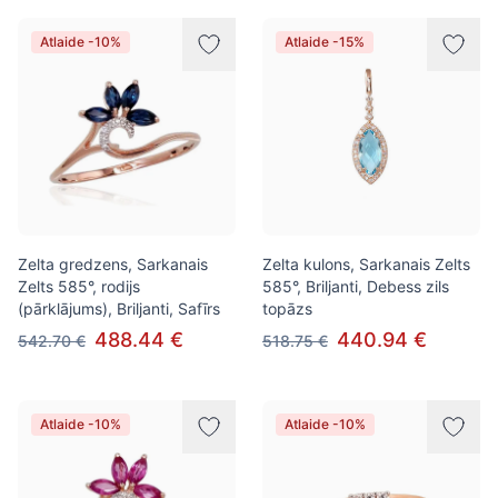
Atlaide -10%
Atlaide -15%
Zelta gredzens, Sarkanais
Zelta kulons, Sarkanais Zelts
Zelts 585°, rodijs
585°, Briljanti, Debess zils
(pārklājums), Briljanti, Safīrs
topāzs
488.44 €
440.94 €
542.70 €
518.75 €
Atlaide -10%
Atlaide -10%