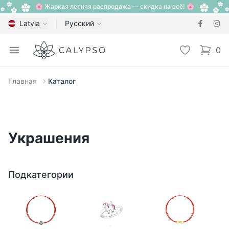
🌸 Жаркая летняя распродажа — скидка на всё! 🌸
Latvia
Русский
Calypso
Open menu
Избранное
0
items i
Главная
Каталог
Украшения
Подкатегории