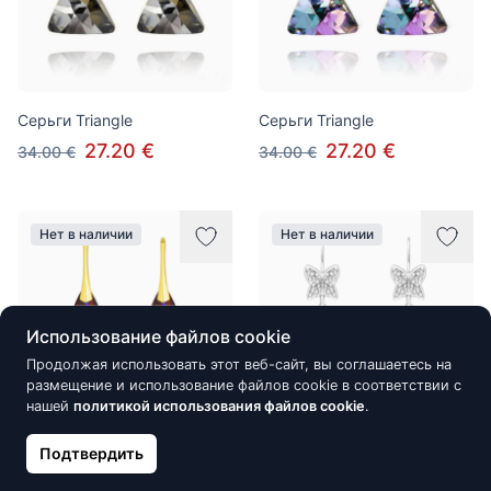
Серьги Triangle
Серьги Triangle
27.20 €
27.20 €
34.00 €
34.00 €
Нет в наличии
Нет в наличии
Использование файлов cookie
Продолжая использовать этот веб-сайт, вы соглашаетесь на
размещение и использование файлов cookie в соответствии с
нашей
политикой использования файлов cookie
.
Серьги Teardrop, Volcano,
Подтвердить
Серьги, Butterfly on Pear
24mm
Xilion