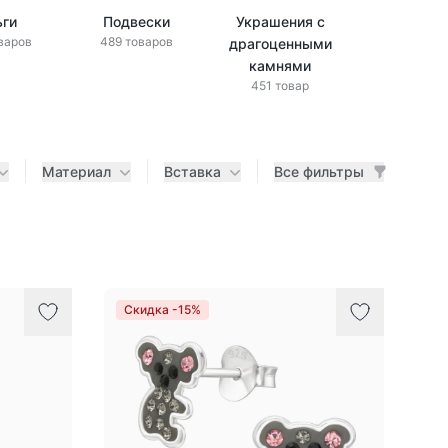
ьги
Подвески
Украшения с
Украшени
варов
489 товаров
драгоценными
бриллиан
433 това
камнями
451 товар
Материал
Вставка
Все фильтры
Скидка -15%