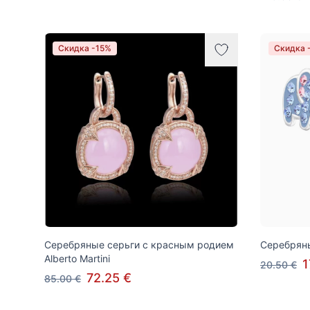
Скидка -15%
Скидка 
Серебряные серьги с красным родием
Серебряны
Alberto Martini
1
20.50 €
72.25 €
85.00 €