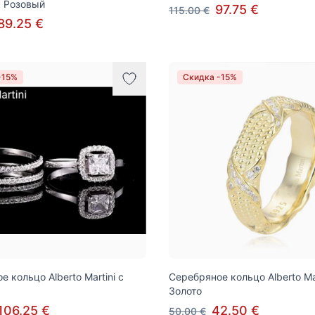
 Розовый
97.75 €
115.00 €
89.25 €
-15%
Скидка -15%
 кольцо Alberto Martini с
Серебряное кольцо Alberto Mar
Золото
106.25 €
42.50 €
50.00 €