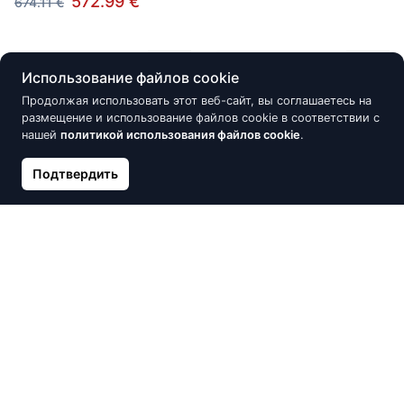
572.99 €
674.11 €
Скидка -10%
Новинка
Использование файлов cookie
Продолжая использовать этот веб-сайт, вы соглашаетесь на
размещение и использование файлов cookie в соответствии с
нашей
политикой использования файлов cookie
.
Подтвердить
Золотое кольцо, Красное
Серебряные серьги-
Золото 585°, Цирконы
пуссеты, Серебро 925°,
родий (покрытие), Цирконы
666.17 €
740.18 €
20.09 €
Скидка -31%
Скидка -15%