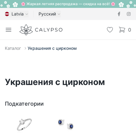
🌸 Жаркая летняя распродажа — скидка на всё! 🌸
Latvia
Русский
Calypso
Open menu
Избранное
0
items i
Каталог
Украшения с цирконом
Украшения с цирконом
Подкатегории