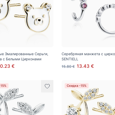
ые Эмалированные Серьги,
Серебряная манжета с цирк
а с Белыми Цирконами
SENTIELL
0.23 €
13.43 €
15.80 €
-15%
Скидка -15%