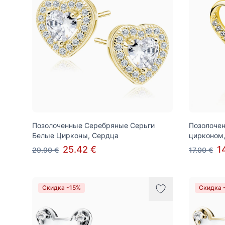
Позолоченные Серебряные Серьги
Позолочен
Белые Цирконы, Сердца
цирконом
25.42 €
1
29.90 €
17.00 €
Скидка -15%
Скидка 