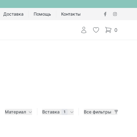
Доставка
Помощь
Контакты
Авторизоваться
Избранное
0
items in cart,
Материал
Вставка
Все фильтры
1