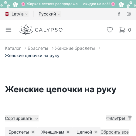
🌸 Жаркая летняя распродажа — скидка на всё! 🌸
Latvia
Русский
Calypso
Open menu
Избранное
0
items i
Каталог
Браслеты
Женские браслеты
Женские цепочки на руку
Женские цепочки на руку
Фильтры
Сортировать
Браслеты
Женщинам
Цепной
Сбросить все
Remove filter
Remove filter
Remove filter