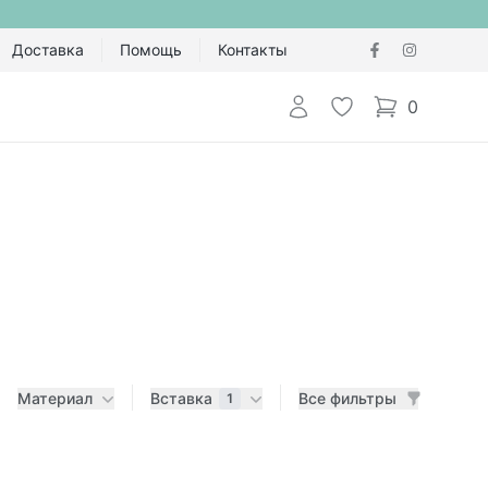
Доставка
Помощь
Контакты
Авторизоваться
Избранное
0
items in cart,
Материал
Вставка
Все фильтры
1