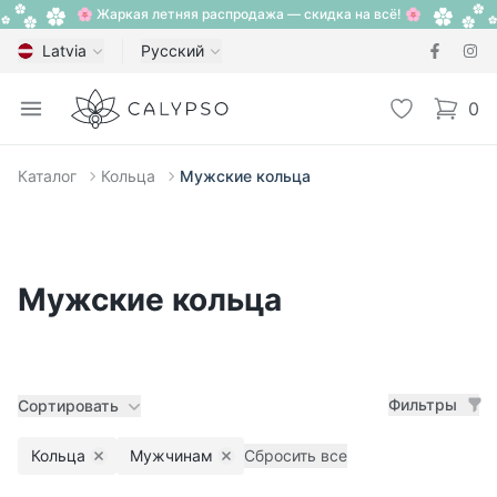
🌸 Жаркая летняя распродажа — скидка на всё! 🌸
Latvia
Русский
Calypso
Open menu
Избранное
0
items i
Каталог
Кольца
Мужские кольца
Мужские кольца
Фильтры
Сортировать
Кольца
Мужчинам
Сбросить все
Remove filter
Remove filter