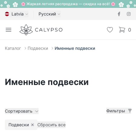
🌸 Жаркая летняя распродажа — скидка на всё! 🌸
Latvia
Русский
Calypso
Open menu
Избранное
0
items i
Каталог
Подвески
Именные подвески
Именные подвески
Фильтры
Сортировать
Подвески
Сбросить все
Remove filter