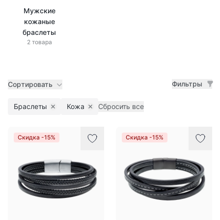
Мужские
кожаные
браслеты
2 товара
Фильтры
Сортировать
Браслеты
Кожа
Сбросить все
Remove filter
Remove filter
Товары
Скидка -15%
Скидка -15%