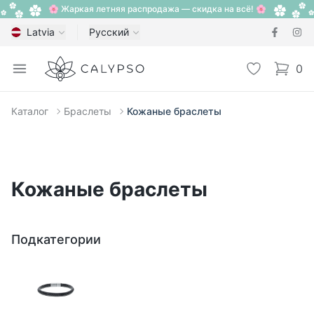
🌸 Жаркая летняя распродажа — скидка на всё! 🌸
Latvia
Русский
Calypso
Open menu
Избранное
0
items i
Каталог
Браслеты
Кожаные браслеты
Кожаные браслеты
Подкатегории