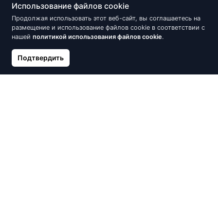
Использование файлов cookie
Скидка -20%
Скидка -10%
Продолжая использовать этот веб-сайт, вы соглашаетесь на
размещение и использование файлов cookie в соответствии с
нашей
политикой использования файлов cookie
.
Подтвердить
Золотое кольцо, Красное
Золотое кольцо, Красное
Золото 585°, родий
Золото 585°, Цирконы,
(покрытие), Бриллианты
Небесно-голубой топаз
697.16 €
796.07 €
871.45 €
884.52 €
Скидка -20%
Скидка -20%