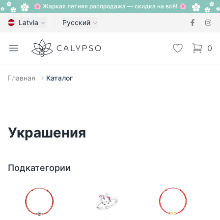
🌸 Жаркая летняя распродажа — скидка на всё! 🌸
Latvia
Русский
Calypso
Open menu
Избранное
0
items i
Главная
Каталог
Украшения
Подкатегории